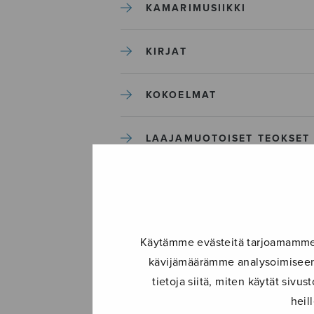
KAMARIMUSIIKKI
KIRJAT
KOKOELMAT
LAAJAMUOTOISET TEOKSET
LASTENMUSIIKKI
MIESKUORO
Käytämme evästeitä tarjoamamme s
kävijämäärämme analysoimiseen.
MUUT
tietoja siitä, miten käytät siv
heil
NÄYTTÄMÖTEOKSET