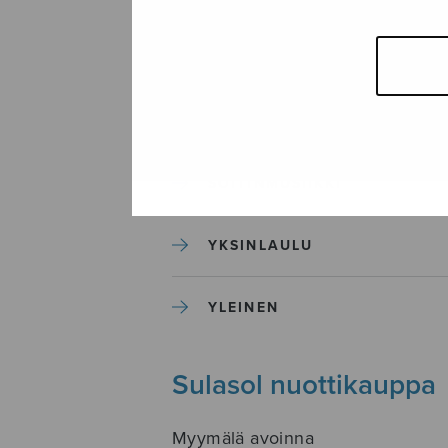
SEKAKUORO
SOITINKOULUT JA OPPAAT
SOITINMUSIIKKI
YKSINLAULU
YLEINEN
Sulasol nuottikauppa
Myymälä avoinna