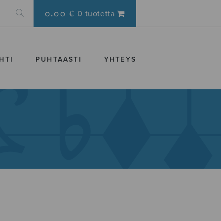
0.00 €
0 tuotetta
HTI
PUHTAASTI
YHTEYS