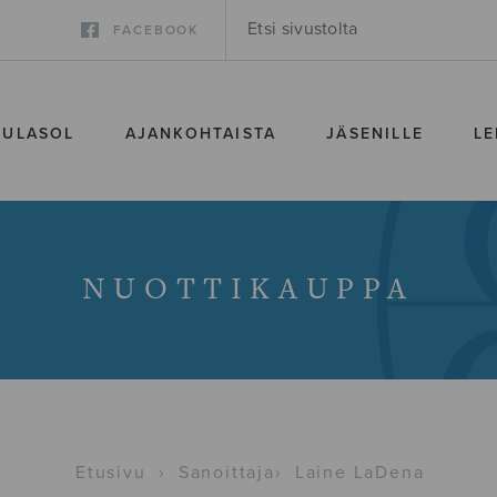
FACEBOOK
SULASOL
AJANKOHTAISTA
JÄSENILLE
LE
NUOTTIKAUPPA
Etusivu
›
Sanoittaja
›
Laine LaDena