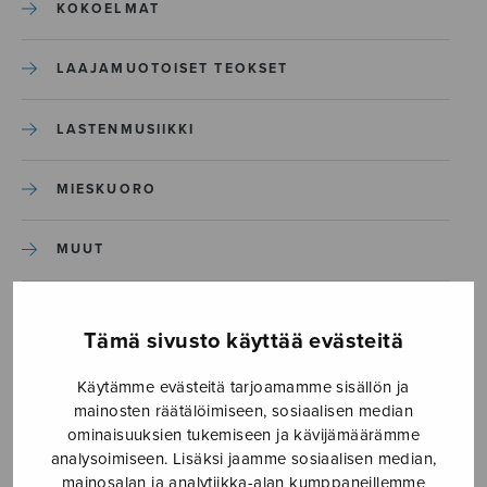
KOKOELMAT
LAAJAMUOTOISET TEOKSET
LASTENMUSIIKKI
MIESKUORO
MUUT
NÄYTTÄMÖTEOKSET
Tämä sivusto käyttää evästeitä
SEKAKUORO
Käytämme evästeitä tarjoamamme sisällön ja
mainosten räätälöimiseen, sosiaalisen median
SOITINKOULUT JA OPPAAT
ominaisuuksien tukemiseen ja kävijämäärämme
analysoimiseen. Lisäksi jaamme sosiaalisen median,
mainosalan ja analytiikka-alan kumppaneillemme