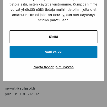
SOITINMUSIIKKI
tietoja siitä, miten käytät sivustoamme. Kumppanimme
voivat yhdistää näitä tietoja muihin tietoihin, joita olet
YKSINLAULU
antanut heille tai joita on kerätty, kun olet käyttänyt
heidän palvelujaan.
YLEINEN
Kiellä
Sulasol nuottikauppa
Salli kaikki
Myymälä avoinna
ma–pe klo 10–16 tai sopimuksen mukaan
Näytä tiedot ja muokkaa
Tallberginkatu 1 B, 1,5 krs.
00180 Helsinki
myynti@sulasol.fi
puh. 050 305 6502