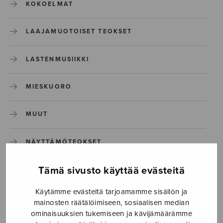
KOKOELMAT
LAAJAMUOTOISET TEOKSET
LASTENMUSIIKKI
MIESKUORO
MUUT
NÄYTTÄMÖTEOKSET
Tämä sivusto käyttää evästeitä
SEKAKUORO
Käytämme evästeitä tarjoamamme sisällön ja
SOITINKOULUT JA OPPAAT
mainosten räätälöimiseen, sosiaalisen median
ominaisuuksien tukemiseen ja kävijämäärämme