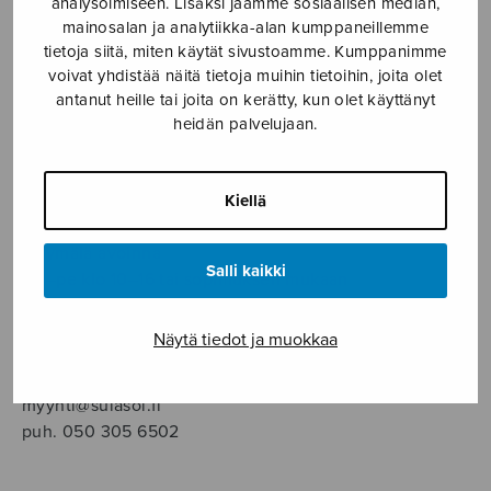
analysoimiseen. Lisäksi jaamme sosiaalisen median,
SOITINMUSIIKKI
mainosalan ja analytiikka-alan kumppaneillemme
tietoja siitä, miten käytät sivustoamme. Kumppanimme
YKSINLAULU
voivat yhdistää näitä tietoja muihin tietoihin, joita olet
antanut heille tai joita on kerätty, kun olet käyttänyt
heidän palvelujaan.
YLEINEN
Sulasol nuottikauppa
Kiellä
Myymälä avoinna
Salli kaikki
ma–pe klo 10–16 tai sopimuksen mukaan
Tallberginkatu 1 B, 1,5 krs.
Näytä tiedot ja muokkaa
00180 Helsinki
myynti@sulasol.fi
puh. 050 305 6502