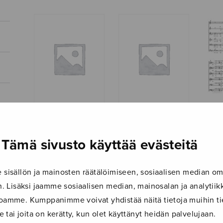
Joulu
Impi ja ryöväri
Joulu-ilta
Tämä sivusto käyttää evästeitä
isällön ja mainosten räätälöimiseen, sosiaalisen median om
 Lisäksi jaamme sosiaalisen median, mainosalan ja analyti
ustoamme. Kumppanimme voivat yhdistää näitä tietoja muihin tie
le tai joita on kerätty, kun olet käyttänyt heidän palvelujaan.