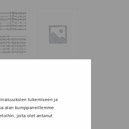
ilta
Jouluilta
Jukolassa
inaisuuksien tukemiseen ja
ikka-alan kumppaneillemme
toihin, joita olet antanut