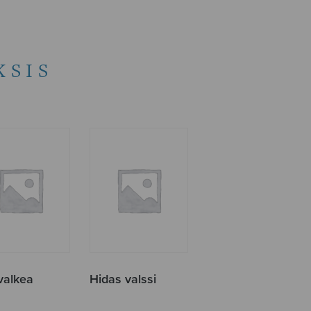
KSIS
valkea
Hidas valssi