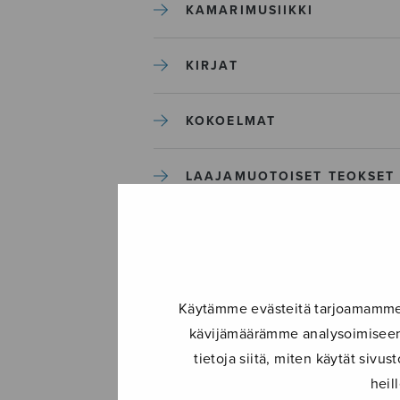
KAMARIMUSIIKKI
KIRJAT
KOKOELMAT
LAAJAMUOTOISET TEOKSET
LASTENMUSIIKKI
MIESKUORO
Käytämme evästeitä tarjoamamme s
kävijämäärämme analysoimiseen.
MUUT
tietoja siitä, miten käytät siv
heil
NÄYTTÄMÖTEOKSET