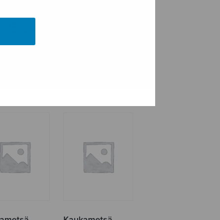
ea impi
Kalvea impi
ametsä,
Kaukametsä,