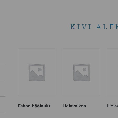
KIVI ALE
Eskon häälaulu
Helavalkea
Hela