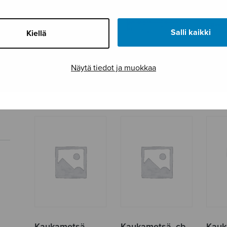
Salli kaikki
Kiellä
Kaksi laulua
Kalv
Kaksi laulua
Aleksis Kiven
Aleksis Kiven
Näytä tiedot ja muokkaa
runoihin
runoihin
Kaukametsä
Kaukametsä, cb
Kauk