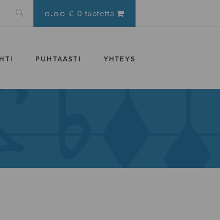
0.00 €
0 tuotetta
HTI
PUHTAASTI
YHTEYS