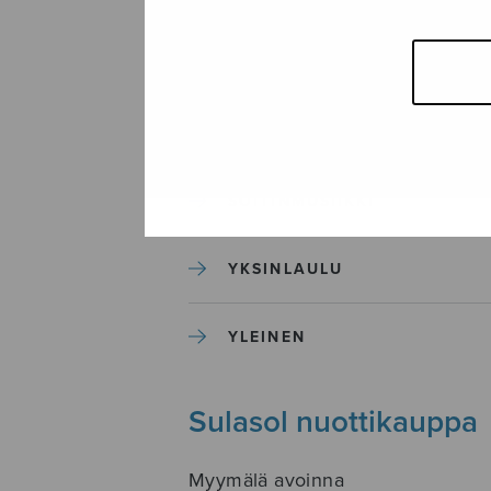
SEKAKUORO
SOITINKOULUT JA OPPAAT
SOITINMUSIIKKI
YKSINLAULU
YLEINEN
Sulasol nuottikauppa
Myymälä avoinna