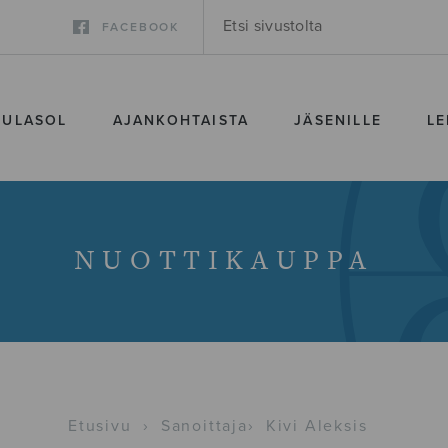
FACEBOOK
SULASOL
AJANKOHTAISTA
JÄSENILLE
LE
NUOTTIKAUPPA
Etusivu
›
Sanoittaja
›
Kivi Aleksis