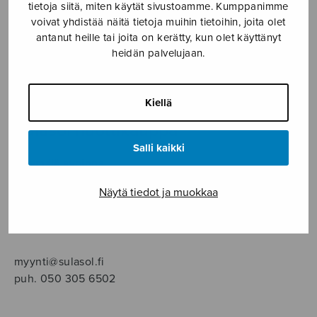
SOITINMUSIIKKI
tietoja siitä, miten käytät sivustoamme. Kumppanimme
voivat yhdistää näitä tietoja muihin tietoihin, joita olet
antanut heille tai joita on kerätty, kun olet käyttänyt
YKSINLAULU
heidän palvelujaan.
YLEINEN
Kiellä
Sulasol nuottikauppa
Salli kaikki
Myymälä avoinna
ma–pe klo 10–16 tai sopimuksen mukaan
Näytä tiedot ja muokkaa
Tallberginkatu 1 B, 1,5 krs.
00180 Helsinki
myynti@sulasol.fi
puh. 050 305 6502