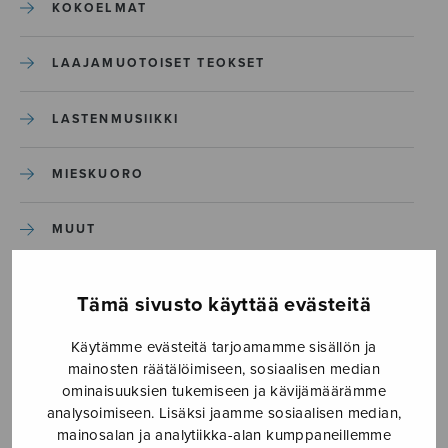
KOKOELMAT
LAAJAMUOTOISET TEOKSET
LASTENMUSIIKKI
MIESKUORO
MUUT
NÄYTTÄMÖTEOKSET
Tämä sivusto käyttää evästeitä
SEKAKUORO
Käytämme evästeitä tarjoamamme sisällön ja
mainosten räätälöimiseen, sosiaalisen median
ominaisuuksien tukemiseen ja kävijämäärämme
SOITINKOULUT JA OPPAAT
analysoimiseen. Lisäksi jaamme sosiaalisen median,
mainosalan ja analytiikka-alan kumppaneillemme