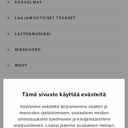
KOKOELMAT
LAAJAMUOTOISET TEOKSET
LASTENMUSIIKKI
MIESKUORO
MUUT
NÄYTTÄMÖTEOKSET
Tämä sivusto käyttää evästeitä
SEKAKUORO
Käytämme evästeitä tarjoamamme sisällön ja
mainosten räätälöimiseen, sosiaalisen median
SOITINKOULUT JA OPPAAT
ominaisuuksien tukemiseen ja kävijämäärämme
analysoimiseen. Lisäksi jaamme sosiaalisen median,