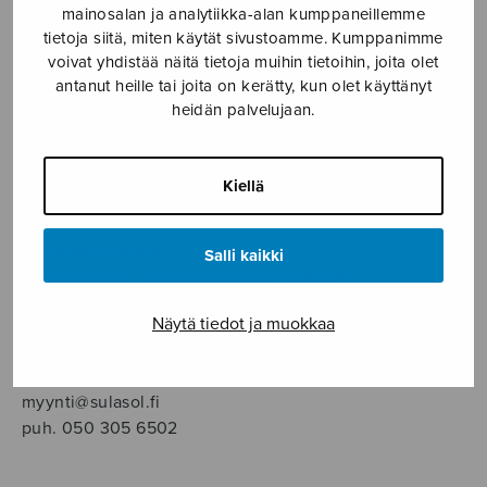
SOITINMUSIIKKI
mainosalan ja analytiikka-alan kumppaneillemme
tietoja siitä, miten käytät sivustoamme. Kumppanimme
voivat yhdistää näitä tietoja muihin tietoihin, joita olet
YKSINLAULU
antanut heille tai joita on kerätty, kun olet käyttänyt
heidän palvelujaan.
YLEINEN
Kiellä
Sulasol nuottikauppa
Myymälä avoinna
Salli kaikki
ma–pe klo 10–16 tai sopimuksen mukaan
Näytä tiedot ja muokkaa
Tallberginkatu 1 B, 1,5 krs.
00180 Helsinki
myynti@sulasol.fi
puh. 050 305 6502