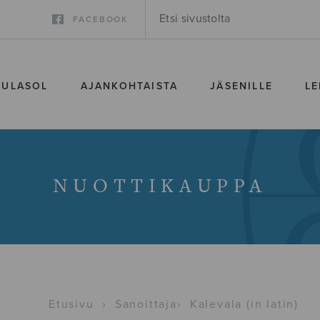
FACEBOOK
SULASOL
AJANKOHTAISTA
JÄSENILLE
LE
NUOTTIKAUPPA
Etusivu
›
Sanoittaja
›
Kalevala (in latin)