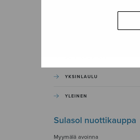
SEKAKUORO
SOITINKOULUT JA OPPAAT
SOITINMUSIIKKI
YKSINLAULU
YLEINEN
Sulasol nuottikauppa
Myymälä avoinna