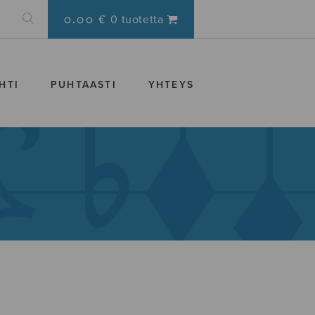
0.00 €
0 tuotetta
HTI
PUHTAASTI
YHTEYS