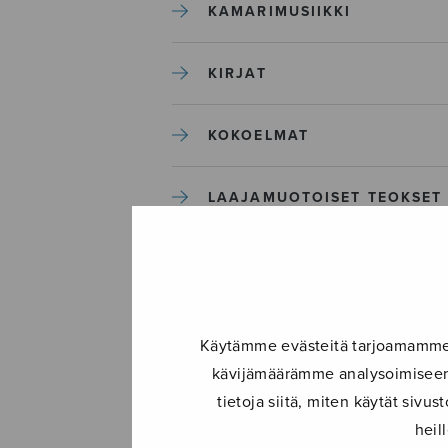
KAMARIMUSIIKKI
KIRJAT
KOKOELMAT
LAAJAMUOTOISET TEOKSET
LASTENMUSIIKKI
MIESKUORO
Käytämme evästeitä tarjoamamme s
kävijämäärämme analysoimiseen.
MUUT
tietoja siitä, miten käytät siv
heil
NÄYTTÄMÖTEOKSET