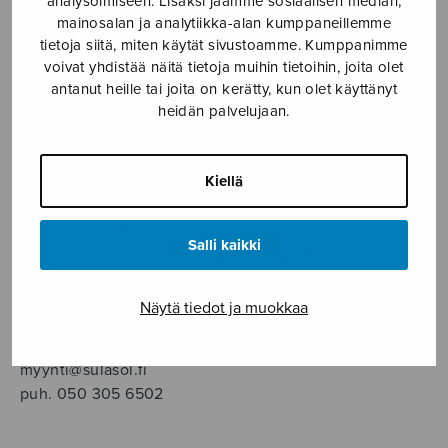
analysoimiseen. Lisäksi jaamme sosiaalisen median,
SOITINMUSIIKKI
mainosalan ja analytiikka-alan kumppaneillemme
tietoja siitä, miten käytät sivustoamme. Kumppanimme
YKSINLAULU
voivat yhdistää näitä tietoja muihin tietoihin, joita olet
antanut heille tai joita on kerätty, kun olet käyttänyt
heidän palvelujaan.
YLEINEN
Sulasol nuottikauppa
Kiellä
Myymälä avoinna
Salli kaikki
ma–pe klo 10–16 tai sopimuksen mukaan
Tallberginkatu 1 B, 1,5 krs.
Näytä tiedot ja muokkaa
00180 Helsinki
myynti@sulasol.fi
puh. 050 305 6502