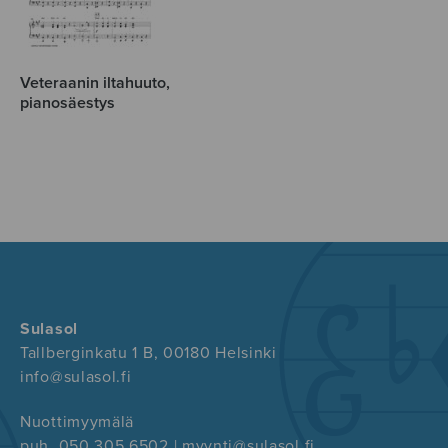
Veteraanin iltahuuto,
pianosäestys
Sulasol
Tallberginkatu 1 B, 00180 Helsinki
info@sulasol.fi
Nuottimyymälä
puh. 050 305 6502 | myynti@sulasol.fi