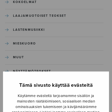
KOKOELMAT
LAAJAMUOTOISET TEOKSET
LASTENMUSIIKKI
MIESKUORO
MUUT
NÄYTTÄMÖTEOKSET
Tämä sivusto käyttää evästeitä
SEKAKUORO
Käytämme evästeitä tarjoamamme sisällön ja
SOITINKOULUT JA OPPAAT
mainosten räätälöimiseen, sosiaalisen median
ominaisuuksien tukemiseen ja kävijämäärämme