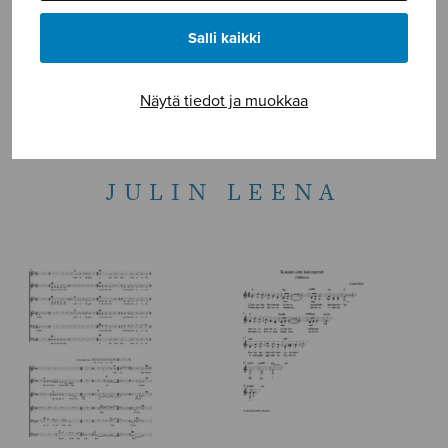
Salli kaikki
NÄYTÄ KARTALLA
Etusivu
›
Sanoittaja
›
Julin Leena
Näytä tiedot ja muokkaa
JULIN LEENA