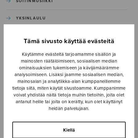
SOITINMUSIIKKI
YKSINLAULU
YLEINEN
Tämä sivusto käyttää evästeitä
Käytämme evästeitä tarjoamamme sisällön ja
Sulasol nuottikauppa
mainosten räätälöimiseen, sosiaalisen median
ominaisuuksien tukemiseen ja kävijämäärämme
Myymälä avoinna
analysoimiseen. Lisäksi jaamme sosiaalisen median,
ma–pe klo 10–16 tai sopimuksen mukaan
mainosalan ja analytiikka-alan kumppaneillemme
tietoja siitä, miten käytät sivustoamme. Kumppanimme
Tallberginkatu 1 B, 1,5 krs.
voivat yhdistää näitä tietoja muihin tietoihin, joita olet
00180 Helsinki
antanut heille tai joita on kerätty, kun olet käyttänyt
heidän palvelujaan.
myynti@sulasol.fi
puh. 050 305 6502
Kiellä