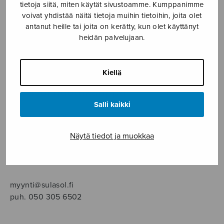
SOITINMUSIIKKI
tietoja siitä, miten käytät sivustoamme. Kumppanimme
voivat yhdistää näitä tietoja muihin tietoihin, joita olet
antanut heille tai joita on kerätty, kun olet käyttänyt
YKSINLAULU
heidän palvelujaan.
YLEINEN
Kiellä
Sulasol nuottikauppa
Salli kaikki
Myymälä avoinna
ma–pe klo 10–16 tai sopimuksen mukaan
Näytä tiedot ja muokkaa
Tallberginkatu 1 B, 1,5 krs.
00180 Helsinki
myynti@sulasol.fi
puh. 050 305 6502