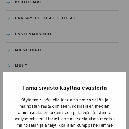
KOKOELMAT
LAAJAMUOTOISET TEOKSET
LASTENMUSIIKKI
MIESKUORO
MUUT
NÄYTTÄMÖTEOKSET
Tämä sivusto käyttää evästeitä
SEKAKUORO
Käytämme evästeitä tarjoamamme sisällön ja
mainosten räätälöimiseen, sosiaalisen median
ominaisuuksien tukemiseen ja kävijämäärämme
SOITINKOULUT JA OPPAAT
analysoimiseen. Lisäksi jaamme sosiaalisen median,
mainosalan ja analytiikka-alan kumppaneillemme