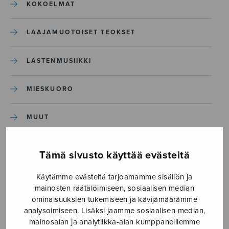
KOKOELMAT
LAAJAMUOTOISET TEOKSET
LASTENMUSIIKKI
MIESKUORO
MUUT
NÄYTTÄMÖTEOKSET
Tämä sivusto käyttää evästeitä
SEKAKUORO
Käytämme evästeitä tarjoamamme sisällön ja
mainosten räätälöimiseen, sosiaalisen median
ominaisuuksien tukemiseen ja kävijämäärämme
SOITINKOULUT JA OPPAAT
analysoimiseen. Lisäksi jaamme sosiaalisen median,
mainosalan ja analytiikka-alan kumppaneillemme