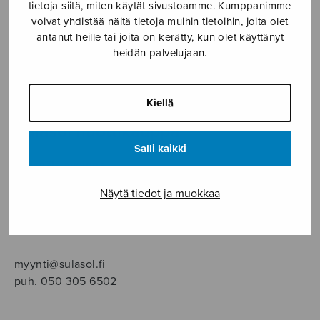
SOITINMUSIIKKI
tietoja siitä, miten käytät sivustoamme. Kumppanimme
voivat yhdistää näitä tietoja muihin tietoihin, joita olet
antanut heille tai joita on kerätty, kun olet käyttänyt
YKSINLAULU
heidän palvelujaan.
YLEINEN
Kiellä
Sulasol nuottikauppa
Salli kaikki
Myymälä avoinna
ma–pe klo 10–16 tai sopimuksen mukaan
Näytä tiedot ja muokkaa
Tallberginkatu 1 B, 1,5 krs.
00180 Helsinki
myynti@sulasol.fi
puh. 050 305 6502