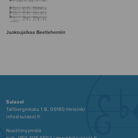
Juoksujalkaa Beetlehemiin
Sulasol
Tallberginkatu 1 B, 00180 Helsinki
info@sulasol.fi
Nuottimyymälä