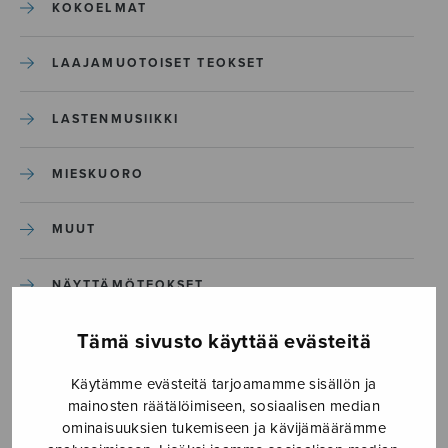
KOKOELMAT
LAAJAMUOTOISET TEOKSET
LASTENMUSIIKKI
MIESKUORO
MUUT
NÄYTTÄMÖTEOKSET
Tämä sivusto käyttää evästeitä
SEKAKUORO
Käytämme evästeitä tarjoamamme sisällön ja
SOITINKOULUT JA OPPAAT
mainosten räätälöimiseen, sosiaalisen median
ominaisuuksien tukemiseen ja kävijämäärämme