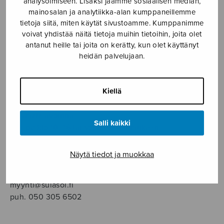
analysoimiseen. Lisäksi jaamme sosiaalisen median,
SOITINMUSIIKKI
mainosalan ja analytiikka-alan kumppaneillemme
tietoja siitä, miten käytät sivustoamme. Kumppanimme
YKSINLAULU
voivat yhdistää näitä tietoja muihin tietoihin, joita olet
antanut heille tai joita on kerätty, kun olet käyttänyt
heidän palvelujaan.
YLEINEN
Sulasol nuottikauppa
Kiellä
Myymälä avoinna
Salli kaikki
ma–pe klo 10–16 tai sopimuksen mukaan
Tallberginkatu 1 B, 1,5 krs.
Näytä tiedot ja muokkaa
00180 Helsinki
myynti@sulasol.fi
puh. 050 305 6502