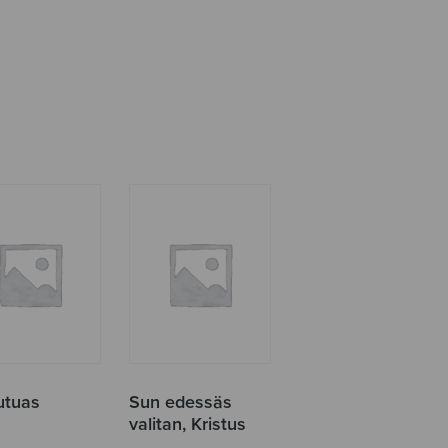
N
utuas
Sun edessäs
valitan, Kristus