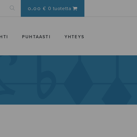
0.00 €
0 tuotetta
HTI
PUHTAASTI
YHTEYS