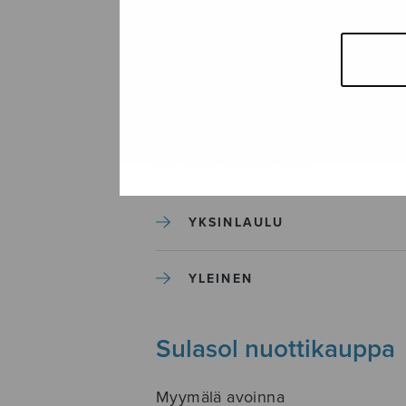
SEKAKUORO
SOITINKOULUT JA OPPAAT
SOITINMUSIIKKI
YKSINLAULU
YLEINEN
Sulasol nuottikauppa
Myymälä avoinna