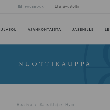
FACEBOOK
SULASOL
AJANKOHTAISTA
JÄSENILLE
LE
NUOTTIKAUPPA
Etusivu
›
Sanoittaja
›
Hymn