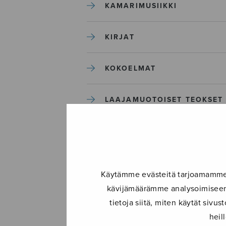
KAMARIMUSIIKKI
KIRJAT
KOKOELMAT
LAAJAMUOTOISET TEOKSET
LASTENMUSIIKKI
MIESKUORO
Käytämme evästeitä tarjoamamme s
kävijämäärämme analysoimiseen.
MUUT
tietoja siitä, miten käytät siv
heil
NÄYTTÄMÖTEOKSET