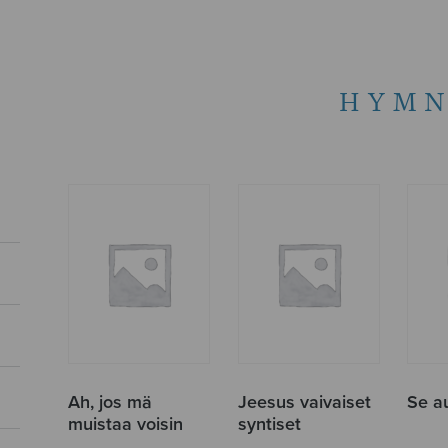
HYM
Ah, jos mä
Jeesus vaivaiset
Se a
muistaa voisin
syntiset