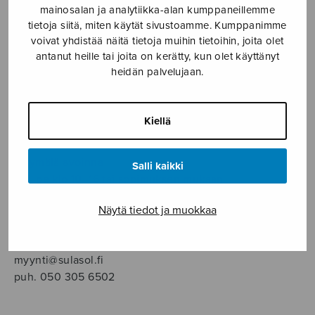
SOITINMUSIIKKI
mainosalan ja analytiikka-alan kumppaneillemme
tietoja siitä, miten käytät sivustoamme. Kumppanimme
voivat yhdistää näitä tietoja muihin tietoihin, joita olet
YKSINLAULU
antanut heille tai joita on kerätty, kun olet käyttänyt
heidän palvelujaan.
YLEINEN
Kiellä
Sulasol nuottikauppa
Myymälä avoinna
Salli kaikki
ma–pe klo 10–16 tai sopimuksen mukaan
Näytä tiedot ja muokkaa
Tallberginkatu 1 B, 1,5 krs.
00180 Helsinki
myynti@sulasol.fi
puh. 050 305 6502