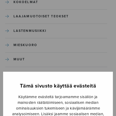
KOKOELMAT
LAAJAMUOTOISET TEOKSET
LASTENMUSIIKKI
MIESKUORO
MUUT
NÄYTTÄMÖTEOKSET
Tämä sivusto käyttää evästeitä
SEKAKUORO
Käytämme evästeitä tarjoamamme sisällön ja
mainosten räätälöimiseen, sosiaalisen median
SOITINKOULUT JA OPPAAT
ominaisuuksien tukemiseen ja kävijämäärämme
analysoimiseen. Lisäksi jaamme sosiaalisen median,