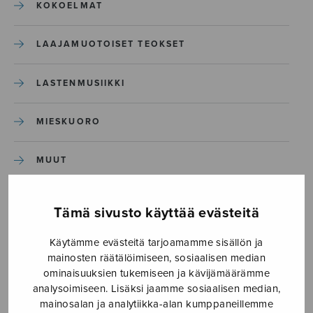
KOKOELMAT
LAAJAMUOTOISET TEOKSET
LASTENMUSIIKKI
MIESKUORO
MUUT
NÄYTTÄMÖTEOKSET
Tämä sivusto käyttää evästeitä
SEKAKUORO
Käytämme evästeitä tarjoamamme sisällön ja
mainosten räätälöimiseen, sosiaalisen median
ominaisuuksien tukemiseen ja kävijämäärämme
SOITINKOULUT JA OPPAAT
analysoimiseen. Lisäksi jaamme sosiaalisen median,
mainosalan ja analytiikka-alan kumppaneillemme