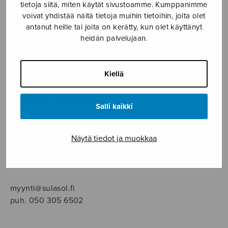
SOITINMUSIIKKI
tietoja siitä, miten käytät sivustoamme. Kumppanimme
voivat yhdistää näitä tietoja muihin tietoihin, joita olet
antanut heille tai joita on kerätty, kun olet käyttänyt
YKSINLAULU
heidän palvelujaan.
YLEINEN
Kiellä
Sulasol nuottikauppa
Salli kaikki
Myymälä avoinna
ma–pe klo 10–16 tai sopimuksen mukaan
Näytä tiedot ja muokkaa
Tallberginkatu 1 B, 1,5 krs.
00180 Helsinki
myynti@sulasol.fi
puh. 050 305 6502