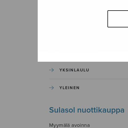
SEKAKUORO
SOITINKOULUT JA OPPAAT
SOITINMUSIIKKI
YKSINLAULU
YLEINEN
Sulasol nuottikauppa
Myymälä avoinna