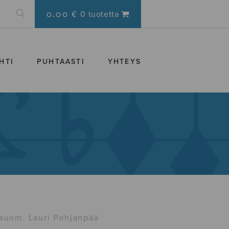
0.00 €
0 tuotetta
HTI
PUHTAASTI
YHTEYS
 suom. Lauri Pohjanpää