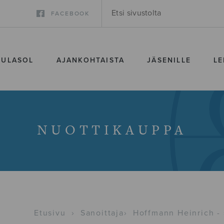
FACEBOOK
SULASOL
AJANKOHTAISTA
JÄSENILLE
LE
NUOTTIKAUPPA
Etusivu
›
Sanoittaja
›
Hoffmann Heinrich -