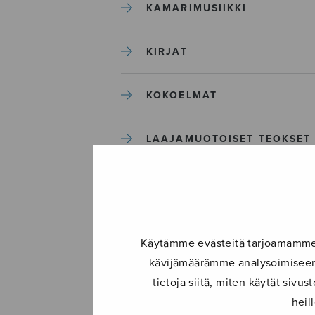
KAMARIMUSIIKKI
KIRJAT
KOKOELMAT
LAAJAMUOTOISET TEOKSET
LASTENMUSIIKKI
MIESKUORO
Käytämme evästeitä tarjoamamme s
kävijämäärämme analysoimiseen.
MUUT
tietoja siitä, miten käytät siv
heil
NÄYTTÄMÖTEOKSET