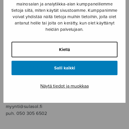
SOITINMUSIIKKI
mainosalan ja analytiikka-alan kumppaneillemme
tietoja siitä, miten käytät sivustoamme. Kumppanimme
voivat yhdistää näitä tietoja muihin tietoihin, joita olet
YKSINLAULU
antanut heille tai joita on kerätty, kun olet käyttänyt
heidän palvelujaan.
YLEINEN
Kiellä
Sulasol nuottikauppa
Myymälä avoinna
Salli kaikki
ma–pe klo 10–16 tai sopimuksen mukaan
Näytä tiedot ja muokkaa
Tallberginkatu 1 B, 1,5 krs.
00180 Helsinki
myynti@sulasol.fi
puh. 050 305 6502