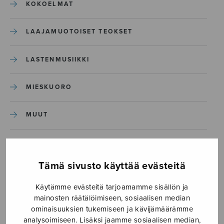
KOKOELMAT
LAAJAMUOTOISET TEOKSET
LASTENMUSIIKKI
MIESKUORO
MUUT
NÄYTTÄMÖTEOKSET
Tämä sivusto käyttää evästeitä
SEKAKUORO
Käytämme evästeitä tarjoamamme sisällön ja
mainosten räätälöimiseen, sosiaalisen median
SOITINKOULUT JA OPPAAT
ominaisuuksien tukemiseen ja kävijämäärämme
analysoimiseen. Lisäksi jaamme sosiaalisen median,