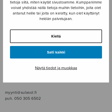
SOITINMUSIIKKI
tietoja siitä, miten käytät sivustoamme. Kumppanimme
voivat yhdistää näitä tietoja muihin tietoihin, joita olet
antanut heille tai joita on kerätty, kun olet käyttänyt
YKSINLAULU
heidän palvelujaan.
YLEINEN
Kiellä
Sulasol nuottikauppa
Salli kaikki
Myymälä avoinna
ma–pe klo 10–16 tai sopimuksen mukaan
Näytä tiedot ja muokkaa
Tallberginkatu 1 B, 1,5 krs.
00180 Helsinki
myynti@sulasol.fi
puh. 050 305 6502