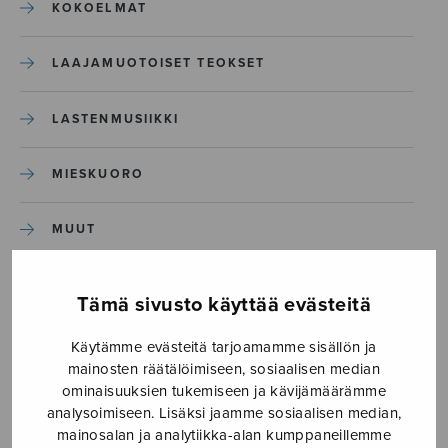
KOKOELMAT
LAAJAMUOTOISET TEOKSET
LASTENMUSIIKKI
MIESKUORO
MUUT
NÄYTTÄMÖTEOKSET
Tämä sivusto käyttää evästeitä
SEKAKUORO
Käytämme evästeitä tarjoamamme sisällön ja
mainosten räätälöimiseen, sosiaalisen median
ominaisuuksien tukemiseen ja kävijämäärämme
SOITINKOULUT JA OPPAAT
analysoimiseen. Lisäksi jaamme sosiaalisen median,
mainosalan ja analytiikka-alan kumppaneillemme