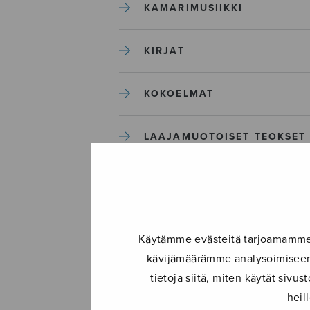
KAMARIMUSIIKKI
KIRJAT
KOKOELMAT
LAAJAMUOTOISET TEOKSET
LASTENMUSIIKKI
MIESKUORO
Käytämme evästeitä tarjoamamme s
kävijämäärämme analysoimiseen.
MUUT
tietoja siitä, miten käytät siv
heil
NÄYTTÄMÖTEOKSET