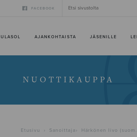
FACEBOOK
SULASOL
AJANKOHTAISTA
JÄSENILLE
LE
NUOTTIKAUPPA
Etusivu
›
Sanoittaja
›
Härkönen Iivo (suom.