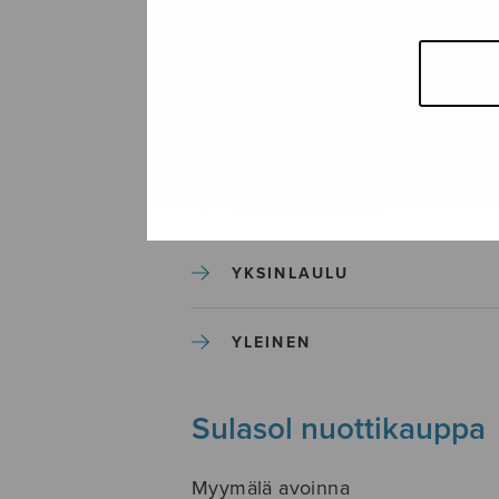
SEKAKUORO
SOITINKOULUT JA OPPAAT
SOITINMUSIIKKI
YKSINLAULU
YLEINEN
Sulasol nuottikauppa
Myymälä avoinna