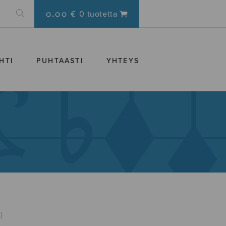
0.00 €
0 tuotetta
HTI
PUHTAASTI
YHTEYS
)