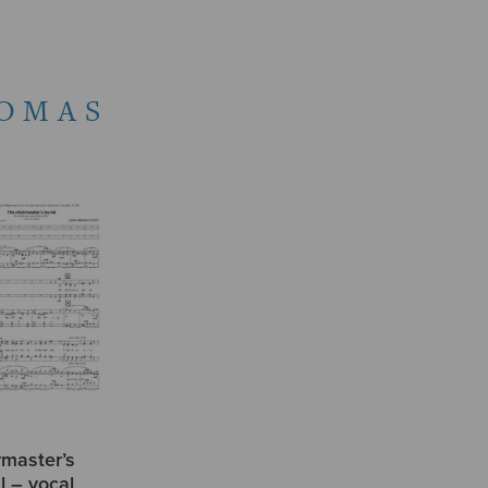
OMAS
rmaster’s
l – vocal