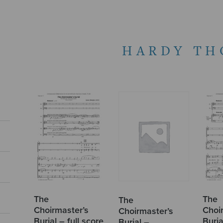
HARDY TH
The
The
The
Choirmaster’s
Choi
Choirmaster’s
Burial – full score
Buria
Burial –