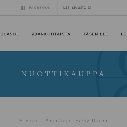
FACEBOOK
SULASOL
AJANKOHTAISTA
JÄSENILLE
LE
NUOTTIKAUPPA
Etusivu
›
Sanoittaja
›
Hardy Thomas