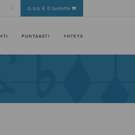
0.00 €
0 tuotetta
HTI
PUHTAASTI
YHTEYS