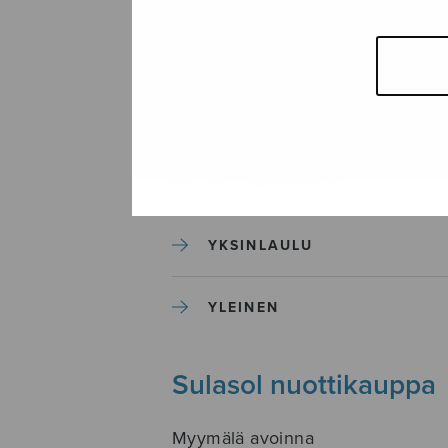
SEKAKUORO
SOITINKOULUT JA OPPAAT
SOITINMUSIIKKI
YKSINLAULU
YLEINEN
Sulasol nuottikauppa
Myymälä avoinna