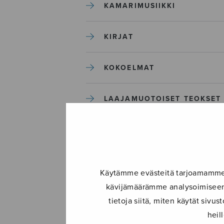
KAMARIMUSIIKKI
KIRJAT
KOKOELMAT
LAAJAMUOTOISET TEOKSET
LASTENMUSIIKKI
MIESKUORO
Käytämme evästeitä tarjoamamme s
kävijämäärämme analysoimiseen.
MUUT
tietoja siitä, miten käytät siv
heil
NÄYTTÄMÖTEOKSET