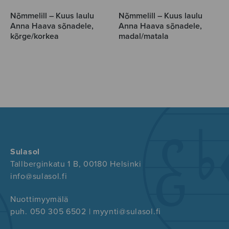
Nõmmelill – Kuus laulu
Nõmmelill – Kuus laulu
Anna Haava sõnadele,
Anna Haava sõnadele,
kõrge/korkea
madal/matala
Sulasol
Tallberginkatu 1 B, 00180 Helsinki
info@sulasol.fi
Nuottimyymälä
puh. 050 305 6502 | myynti@sulasol.fi