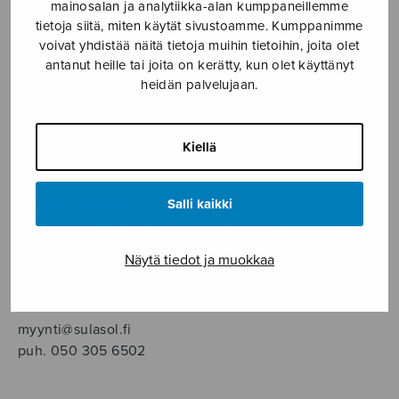
SOITINMUSIIKKI
mainosalan ja analytiikka-alan kumppaneillemme
tietoja siitä, miten käytät sivustoamme. Kumppanimme
voivat yhdistää näitä tietoja muihin tietoihin, joita olet
YKSINLAULU
antanut heille tai joita on kerätty, kun olet käyttänyt
heidän palvelujaan.
YLEINEN
Kiellä
Sulasol nuottikauppa
Salli kaikki
Myymälä avoinna
ma–pe klo 10–16 tai sopimuksen mukaan
Näytä tiedot ja muokkaa
Tallberginkatu 1 B, 1,5 krs.
00180 Helsinki
myynti@sulasol.fi
puh. 050 305 6502