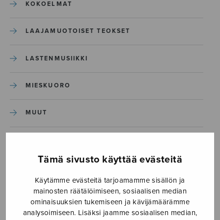
KOKOELMAT
LAAJAMUOTOISET TEOKSET
LASTENMUSIIKKI
MIESKUORO
MUUT
NÄYTTÄMÖTEOKSET
Tämä sivusto käyttää evästeitä
SEKAKUORO
Käytämme evästeitä tarjoamamme sisällön ja
mainosten räätälöimiseen, sosiaalisen median
SOITINKOULUT JA OPPAAT
ominaisuuksien tukemiseen ja kävijämäärämme
analysoimiseen. Lisäksi jaamme sosiaalisen median,