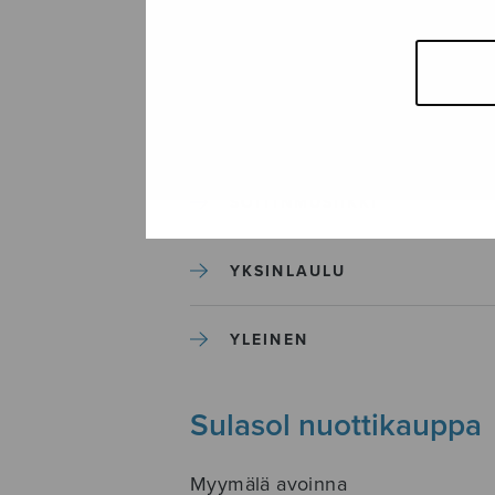
SEKAKUORO
SOITINKOULUT JA OPPAAT
SOITINMUSIIKKI
YKSINLAULU
YLEINEN
Sulasol nuottikauppa
Myymälä avoinna