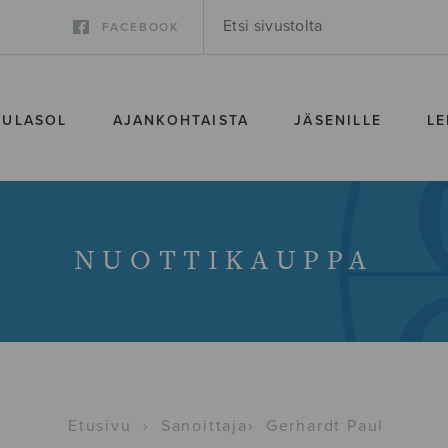
FACEBOOK
SULASOL
AJANKOHTAISTA
JÄSENILLE
LE
NUOTTIKAUPPA
Etusivu
›
Sanoittaja
›
Gerhardt Paul