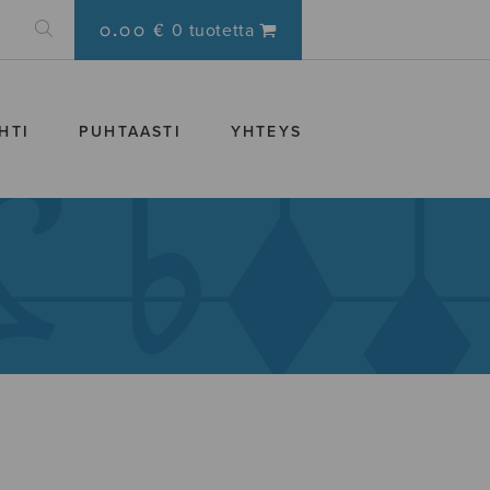
0.00 €
0 tuotetta
HTI
PUHTAASTI
YHTEYS