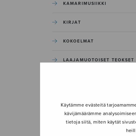
KAMARIMUSIIKKI
KIRJAT
KOKOELMAT
LAAJAMUOTOISET TEOKSET
LASTENMUSIIKKI
MIESKUORO
Käytämme evästeitä tarjoamamme s
kävijämäärämme analysoimiseen.
MUUT
tietoja siitä, miten käytät siv
heil
NÄYTTÄMÖTEOKSET