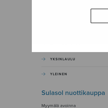
SEKAKUORO
SOITINKOULUT JA OPPAAT
SOITINMUSIIKKI
YKSINLAULU
YLEINEN
Sulasol nuottikauppa
Myymälä avoinna