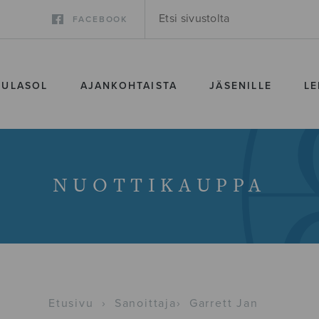
FACEBOOK
SULASOL
AJANKOHTAISTA
JÄSENILLE
LE
NUOTTIKAUPPA
Etusivu
›
Sanoittaja
›
Garrett Jan