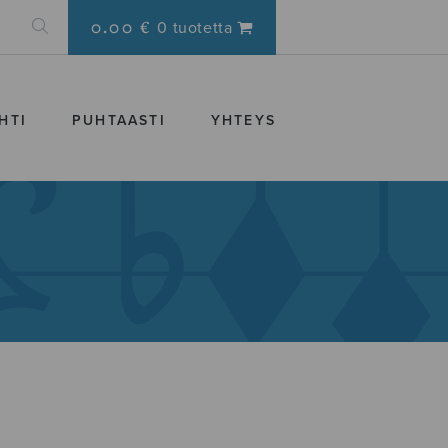
0.00 €
0 tuotetta
HTI
PUHTAASTI
YHTEYS