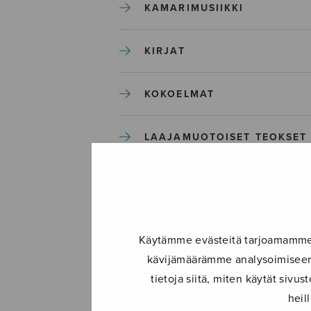
KAMARIMUSIIKKI
KIRJAT
KOKOELMAT
LAAJAMUOTOISET TEOKSET
LASTENMUSIIKKI
MIESKUORO
Käytämme evästeitä tarjoamamme s
kävijämäärämme analysoimiseen.
MUUT
tietoja siitä, miten käytät siv
heil
NÄYTTÄMÖTEOKSET