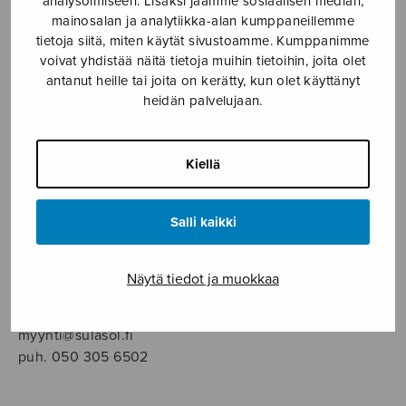
analysoimiseen. Lisäksi jaamme sosiaalisen median,
SOITINMUSIIKKI
mainosalan ja analytiikka-alan kumppaneillemme
tietoja siitä, miten käytät sivustoamme. Kumppanimme
YKSINLAULU
voivat yhdistää näitä tietoja muihin tietoihin, joita olet
antanut heille tai joita on kerätty, kun olet käyttänyt
heidän palvelujaan.
YLEINEN
Sulasol nuottikauppa
Kiellä
Myymälä avoinna
Salli kaikki
ma–pe klo 10–16 tai sopimuksen mukaan
Tallberginkatu 1 B, 1,5 krs.
Näytä tiedot ja muokkaa
00180 Helsinki
myynti@sulasol.fi
puh. 050 305 6502