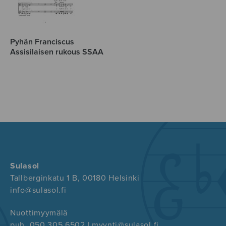
Pyhän Franciscus
Assisilaisen rukous SSAA
Sulasol
Tallberginkatu 1 B, 00180 Helsinki
info@sulasol.fi
Nuottimyymälä
puh. 050 305 6502 | myynti@sulasol.fi