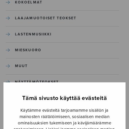
KOKOELMAT
LAAJAMUOTOISET TEOKSET
LASTENMUSIIKKI
MIESKUORO
MUUT
NÄYTTÄMÖTEOKSET
Tämä sivusto käyttää evästeitä
SEKAKUORO
Käytämme evästeitä tarjoamamme sisällön ja
SOITINKOULUT JA OPPAAT
mainosten räätälöimiseen, sosiaalisen median
ominaisuuksien tukemiseen ja kävijämäärämme