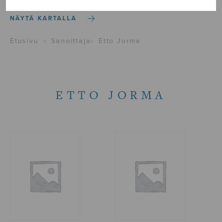
NÄYTÄ KARTALLA
Etusivu
›
Sanoittaja
›
Etto Jorma
ETTO JORMA