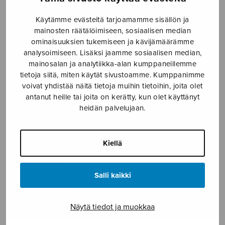
SOITINMUSIIKKI
Käytämme evästeitä tarjoamamme sisällön ja
YKSINLAULU
mainosten räätälöimiseen, sosiaalisen median
ominaisuuksien tukemiseen ja kävijämäärämme
analysoimiseen. Lisäksi jaamme sosiaalisen median,
YLEINEN
mainosalan ja analytiikka-alan kumppaneillemme
tietoja siitä, miten käytät sivustoamme. Kumppanimme
voivat yhdistää näitä tietoja muihin tietoihin, joita olet
Sulasol nuottikauppa
antanut heille tai joita on kerätty, kun olet käyttänyt
heidän palvelujaan.
Myymälä avoinna
ma–pe klo 10–16 tai sopimuksen mukaan
Kiellä
Tallberginkatu 1 B, 1,5 krs.
00180 Helsinki
Salli kaikki
myynti@sulasol.fi
puh. 050 305 6502
Näytä tiedot ja muokkaa