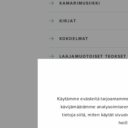
KAMARIMUSIIKKI
KIRJAT
KOKOELMAT
LAAJAMUOTOISET TEOKSET
LASTENMUSIIKKI
MIESKUORO
Käytämme evästeitä tarjoamamme s
kävijämäärämme analysoimiseen.
MUUT
tietoja siitä, miten käytät siv
heil
NÄYTTÄMÖTEOKSET