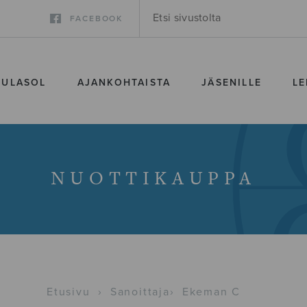
FACEBOOK
SULASOL
AJANKOHTAISTA
JÄSENILLE
LE
NUOTTIKAUPPA
Etusivu
›
Sanoittaja
›
Ekeman C