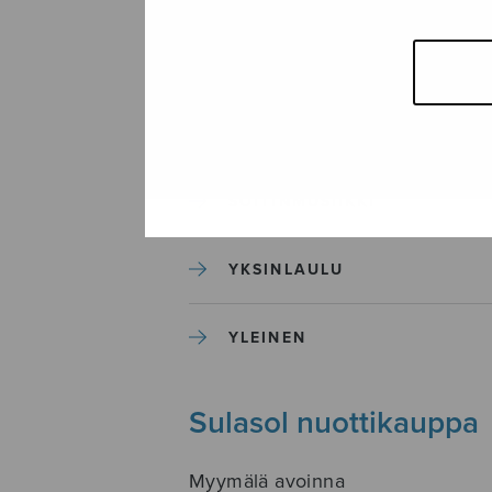
SEKAKUORO
SOITINKOULUT JA OPPAAT
SOITINMUSIIKKI
YKSINLAULU
YLEINEN
Sulasol nuottikauppa
Myymälä avoinna