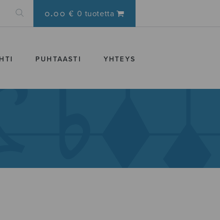
0.00 €
0 tuotetta
HTI
PUHTAASTI
YHTEYS