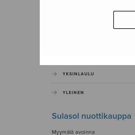
SEKAKUORO
SOITINKOULUT JA OPPAAT
SOITINMUSIIKKI
YKSINLAULU
YLEINEN
Sulasol nuottikauppa
Myymälä avoinna