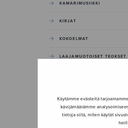
KAMARIMUSIIKKI
KIRJAT
KOKOELMAT
LAAJAMUOTOISET TEOKSET
LASTENMUSIIKKI
MIESKUORO
Käytämme evästeitä tarjoamamme s
kävijämäärämme analysoimiseen.
MUUT
tietoja siitä, miten käytät siv
heil
NÄYTTÄMÖTEOKSET