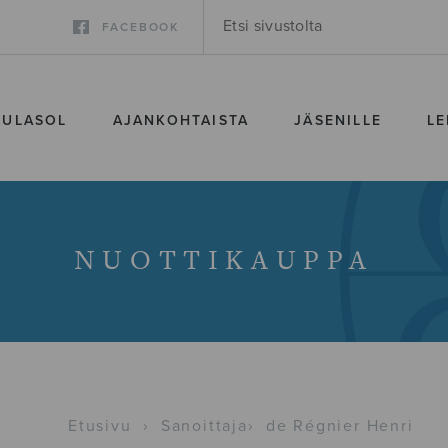
FACEBOOK
SULASOL
AJANKOHTAISTA
JÄSENILLE
LE
NUOTTIKAUPPA
Etusivu
›
Sanoittaja
›
de Régnier Henri