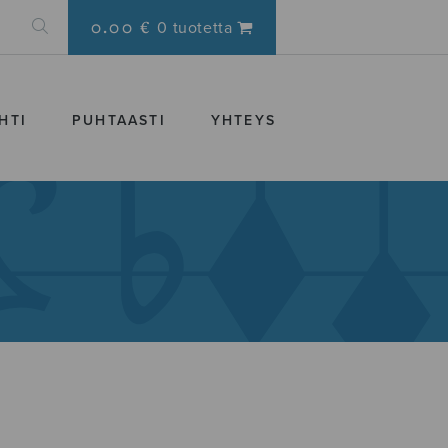
0.00 €
0 tuotetta
HTI
PUHTAASTI
YHTEYS