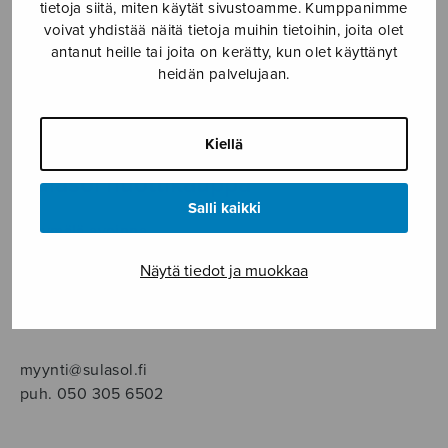
SOITINMUSIIKKI
tietoja siitä, miten käytät sivustoamme. Kumppanimme
voivat yhdistää näitä tietoja muihin tietoihin, joita olet
antanut heille tai joita on kerätty, kun olet käyttänyt
YKSINLAULU
heidän palvelujaan.
YLEINEN
Kiellä
Sulasol nuottikauppa
Salli kaikki
Myymälä avoinna
ma–pe klo 10–16 tai sopimuksen mukaan
Näytä tiedot ja muokkaa
Tallberginkatu 1 B, 1,5 krs.
00180 Helsinki
myynti@sulasol.fi
puh. 050 305 6502