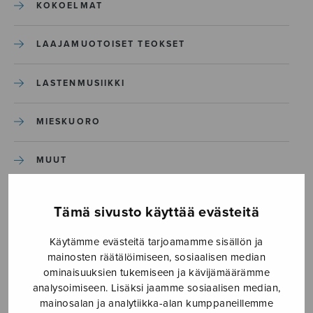
KOKOELMAT
LAAJAMUOTOISET TEOKSET
LASTENMUSIIKKI
MIESKUORO
MUUT
NÄYTTÄMÖTEOKSET
Tämä sivusto käyttää evästeitä
SEKAKUORO
Käytämme evästeitä tarjoamamme sisällön ja
mainosten räätälöimiseen, sosiaalisen median
ominaisuuksien tukemiseen ja kävijämäärämme
SOITINKOULUT JA OPPAAT
analysoimiseen. Lisäksi jaamme sosiaalisen median,
mainosalan ja analytiikka-alan kumppaneillemme