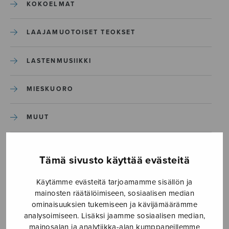
KOKOELMAT
LAAJAMUOTOISET TEOKSET
LASTENMUSIIKKI
MIESKUORO
MUUT
NÄYTTÄMÖTEOKSET
Tämä sivusto käyttää evästeitä
SEKAKUORO
Käytämme evästeitä tarjoamamme sisällön ja
mainosten räätälöimiseen, sosiaalisen median
SOITINKOULUT JA OPPAAT
ominaisuuksien tukemiseen ja kävijämäärämme
analysoimiseen. Lisäksi jaamme sosiaalisen median,
mainosalan ja analytiikka-alan kumppaneillemme