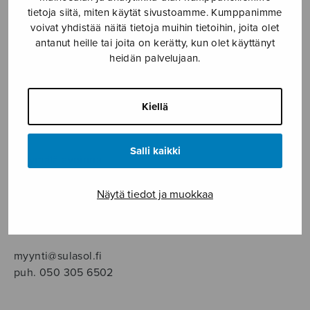
SOITINMUSIIKKI
tietoja siitä, miten käytät sivustoamme. Kumppanimme
voivat yhdistää näitä tietoja muihin tietoihin, joita olet
YKSINLAULU
antanut heille tai joita on kerätty, kun olet käyttänyt
heidän palvelujaan.
YLEINEN
Kiellä
Sulasol nuottikauppa
Salli kaikki
Myymälä avoinna
ma–pe klo 10–16 tai sopimuksen mukaan
Näytä tiedot ja muokkaa
Tallberginkatu 1 B, 1,5 krs.
00180 Helsinki
myynti@sulasol.fi
puh. 050 305 6502