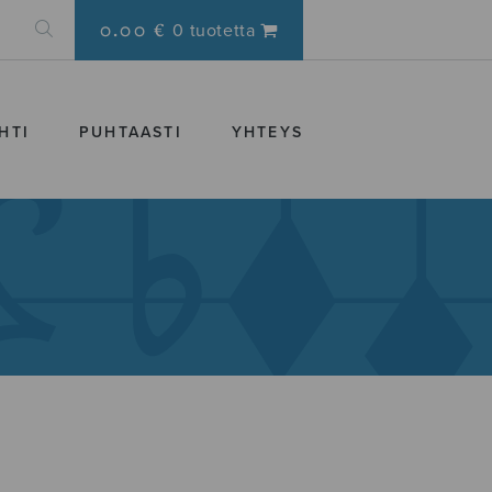
0.00 €
0 tuotetta
HTI
PUHTAASTI
YHTEYS