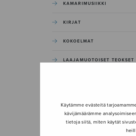
KAMARIMUSIIKKI
KIRJAT
KOKOELMAT
LAAJAMUOTOISET TEOKSET
LASTENMUSIIKKI
MIESKUORO
Käytämme evästeitä tarjoamamme s
kävijämäärämme analysoimiseen.
MUUT
tietoja siitä, miten käytät siv
heil
NÄYTTÄMÖTEOKSET