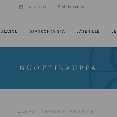
FACEBOOK
SULASOL
AJANKOHTAISTA
JÄSENILLE
LE
NUOTTIKAUPPA
Etusivu
›
Sanoittaja
›
Askola Irja