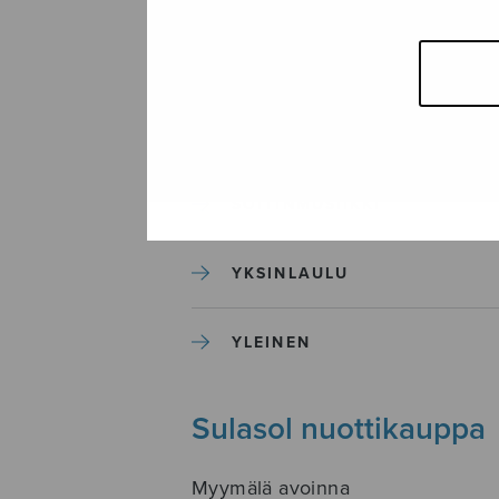
SEKAKUORO
SOITINKOULUT JA OPPAAT
SOITINMUSIIKKI
YKSINLAULU
YLEINEN
Sulasol nuottikauppa
Myymälä avoinna