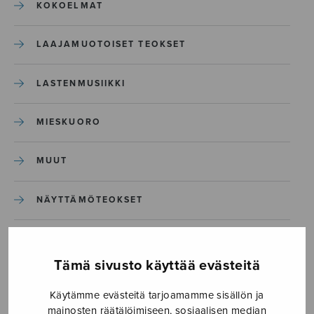
KOKOELMAT
LAAJAMUOTOISET TEOKSET
LASTENMUSIIKKI
MIESKUORO
MUUT
NÄYTTÄMÖTEOKSET
SEKAKUORO
Tämä sivusto käyttää evästeitä
SOITINKOULUT JA OPPAAT
Käytämme evästeitä tarjoamamme sisällön ja
mainosten räätälöimiseen, sosiaalisen median