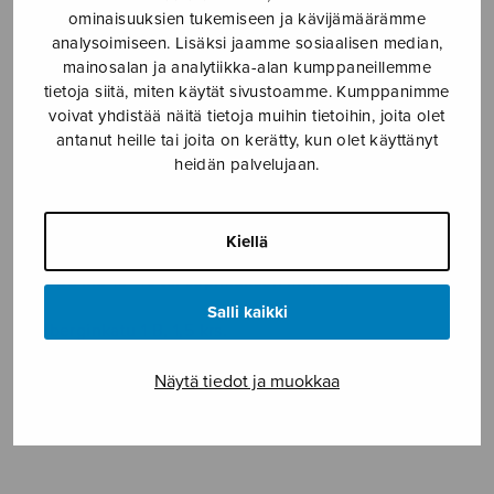
SOITINMUSIIKKI
ominaisuuksien tukemiseen ja kävijämäärämme
analysoimiseen. Lisäksi jaamme sosiaalisen median,
YKSINLAULU
mainosalan ja analytiikka-alan kumppaneillemme
tietoja siitä, miten käytät sivustoamme. Kumppanimme
voivat yhdistää näitä tietoja muihin tietoihin, joita olet
YLEINEN
antanut heille tai joita on kerätty, kun olet käyttänyt
heidän palvelujaan.
Sulasol nuottikauppa
Kiellä
Myymälä avoinna
ma–pe klo 10–16 tai sopimuksen mukaan
Salli kaikki
Tallberginkatu 1 B, 1,5 krs.
00180 Helsinki
Näytä tiedot ja muokkaa
myynti@sulasol.fi
puh. 050 305 6502