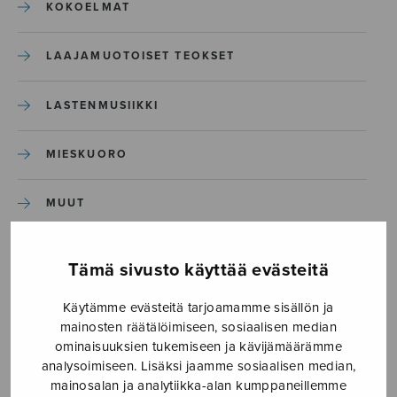
KOKOELMAT
LAAJAMUOTOISET TEOKSET
LASTENMUSIIKKI
MIESKUORO
MUUT
NÄYTTÄMÖTEOKSET
Tämä sivusto käyttää evästeitä
SEKAKUORO
Käytämme evästeitä tarjoamamme sisällön ja
mainosten räätälöimiseen, sosiaalisen median
ominaisuuksien tukemiseen ja kävijämäärämme
SOITINKOULUT JA OPPAAT
analysoimiseen. Lisäksi jaamme sosiaalisen median,
mainosalan ja analytiikka-alan kumppaneillemme