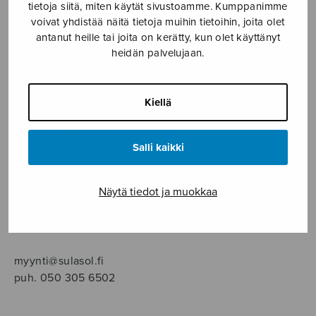
SOITINMUSIIKKI
tietoja siitä, miten käytät sivustoamme. Kumppanimme
voivat yhdistää näitä tietoja muihin tietoihin, joita olet
antanut heille tai joita on kerätty, kun olet käyttänyt
YKSINLAULU
heidän palvelujaan.
YLEINEN
Kiellä
Sulasol nuottikauppa
Salli kaikki
Myymälä avoinna
ma–pe klo 10–16 tai sopimuksen mukaan
Näytä tiedot ja muokkaa
Tallberginkatu 1 B, 1,5 krs.
00180 Helsinki
myynti@sulasol.fi
puh. 050 305 6502