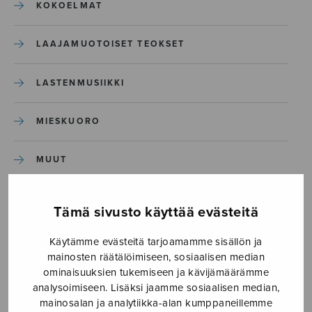
KOKOELMAT
LAAJAMUOTOISET TEOKSET
LASTENMUSIIKKI
MIESKUORO
MUUT
NÄYTTÄMÖTEOKSET
Tämä sivusto käyttää evästeitä
SEKAKUORO
Käytämme evästeitä tarjoamamme sisällön ja
mainosten räätälöimiseen, sosiaalisen median
ominaisuuksien tukemiseen ja kävijämäärämme
SOITINKOULUT JA OPPAAT
analysoimiseen. Lisäksi jaamme sosiaalisen median,
mainosalan ja analytiikka-alan kumppaneillemme