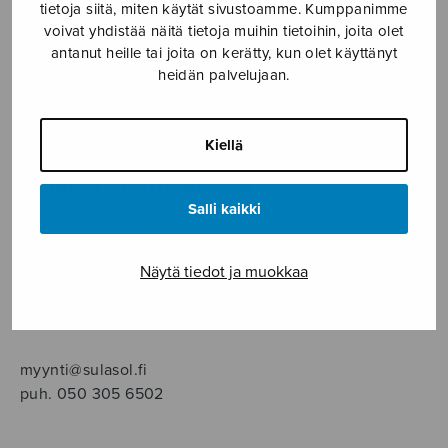
SOITINMUSIIKKI
tietoja siitä, miten käytät sivustoamme. Kumppanimme
voivat yhdistää näitä tietoja muihin tietoihin, joita olet
antanut heille tai joita on kerätty, kun olet käyttänyt
YKSINLAULU
heidän palvelujaan.
YLEINEN
Kiellä
Sulasol nuottikauppa
Salli kaikki
Myymälä avoinna
ma–pe klo 10–16 tai sopimuksen mukaan
Näytä tiedot ja muokkaa
Tallberginkatu 1 B, 1,5 krs.
00180 Helsinki
myynti@sulasol.fi
puh. 050 305 6502