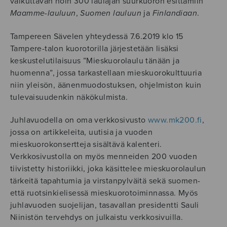
vaikuttavan noin 300 laulajan suurkuoron esittämiin
Maamme-lauluun
,
Suomen lauluun
ja
Finlandiaan
.
Tampereen Sävelen yhteydessä 7.6.2019 klo 15
Tampere-talon kuorotorilla järjestetään lisäksi
keskustelutilaisuus ”Mieskuorolaulu tänään ja
huomenna”, jossa tarkastellaan mieskuorokulttuuria
niin yleisön, äänenmuodostuksen, ohjelmiston kuin
tulevaisuudenkin näkökulmista.
Juhlavuodella on oma verkkosivusto
www.mk200.fi
,
jossa on artikkeleita, uutisia ja vuoden
mieskuorokonsertteja sisältävä kalenteri.
Verkkosivustolla on myös menneiden 200 vuoden
tiivistetty historiikki, joka käsittelee mieskuorolaulun
tärkeitä tapahtumia ja virstanpylväitä sekä suomen-
että ruotsinkielisessä mieskuorotoiminnassa. Myös
juhlavuoden suojelijan, tasavallan presidentti Sauli
Niinistön tervehdys on julkaistu verkkosivuilla.