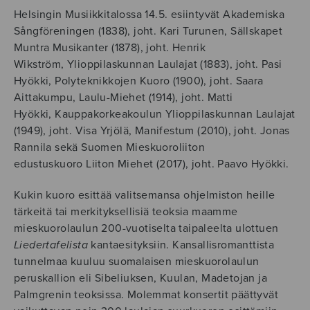
Helsingin Musiikkitalossa 14.5.
esiintyvät
Akademiska
Sångföreningen (1838),
joht. Kari Turunen, Sällskapet
Muntra Musikanter (1878),
joht. Henrik
Wikström, Ylioppilaskunnan Laulajat (1883),
joht. Pasi
Hyökki, Polyteknikkojen Kuoro (1900),
joht. Saara
Aittakumpu, Laulu-Miehet (1914), joht. Matti
Hyökki, Kauppakorkeakoulun Ylioppilaskunnan
Laulajat
(1949), joht. Visa Yrjölä, Manifestum (2010), joht. Jonas
Rannila sekä Suomen Mieskuoroliiton
edustuskuoro
Liiton Miehet (2017), joht. Paavo Hyökki.
Kukin kuoro esittää valitsemansa ohjelmiston heille
tärkeitä tai merkityksellisiä teoksia maamme
mieskuorolaulun 200-vuotiselta taipaleelta ulottuen
Liedertafelista
kantaesityksiin. Kansallisromanttista
tunnelmaa kuuluu suomalaisen mieskuorolaulun
peruskallion eli Sibeliuksen, Kuulan, Madetojan ja
Palmgrenin teoksissa. Molemmat konsertit päättyvät