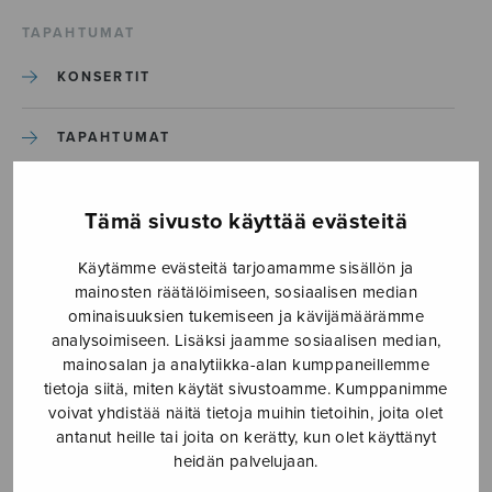
TAPAHTUMAT
KONSERTIT
TAPAHTUMAT
ILMOITA TAPAHTUMA
Tämä sivusto käyttää evästeitä
Käytämme evästeitä tarjoamamme sisällön ja
Etusivu
›
Media
›
Nuku
mainosten räätälöimiseen, sosiaalisen median
ominaisuuksien tukemiseen ja kävijämäärämme
Nuku
analysoimiseen. Lisäksi jaamme sosiaalisen median,
mainosalan ja analytiikka-alan kumppaneillemme
tietoja siitä, miten käytät sivustoamme. Kumppanimme
23.3.2020
voivat yhdistää näitä tietoja muihin tietoihin, joita olet
antanut heille tai joita on kerätty, kun olet käyttänyt
heidän palvelujaan.