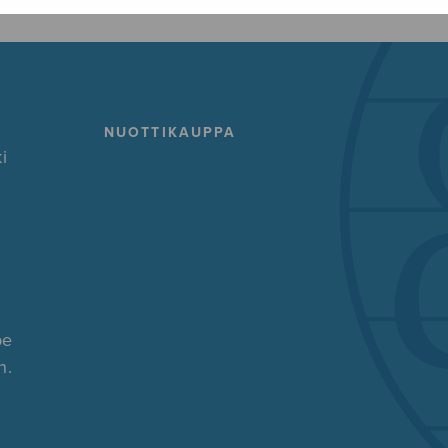
NUOTTIKAUPPA
i
pe
n.