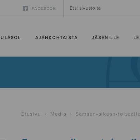
FACEBOOK
SULASOL
AJANKOHTAISTA
JÄSENILLE
LE
Etusivu
›
Media
›
Samaan-aikaan-toisaall