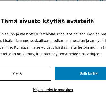
Samaan-aikaan-toisaall
Tämä sivusto käyttää evästeitä
26.2.2018
isällön ja mainosten räätälöimiseen, sosiaalisen median om
 Lisäksi jaamme sosiaalisen median, mainosalan ja analyti
ustoamme. Kumppanimme voivat yhdistää näitä tietoja muihin tie
le tai joita on kerätty, kun olet käyttänyt heidän palvelujaan.
Salli kaikki
Kiellä
Näytä tiedot ja muokkaa
FACEBOOK
TWITTER
GOOG