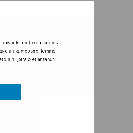
a
inaisuuksien tukemiseen ja
ikka-alan kumppaneillemme
toihin, joita olet antanut
LE+