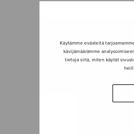
SULASOL-LEHTI
TAPAHTUMAT
Käytämme evästeitä tarjoamamme s
KONSERTIT
kävijämäärämme analysoimiseen.
tietoja siitä, miten käytät siv
TAPAHTUMAT
heil
ILMOITA TAPAHTUMA