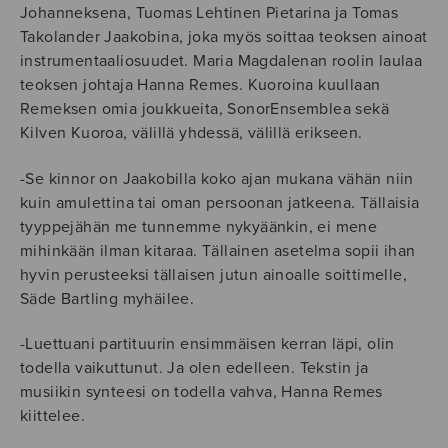
Johanneksena, Tuomas Lehtinen Pietarina ja Tomas
Takolander Jaakobina, joka myös soittaa teoksen ainoat
instrumentaaliosuudet. Maria Magdalenan roolin laulaa
teoksen johtaja Hanna Remes. Kuoroina kuullaan
Remeksen omia joukkueita, SonorEnsemblea sekä
Kilven Kuoroa, välillä yhdessä, välillä erikseen.
-Se kinnor on Jaakobilla koko ajan mukana vähän niin
kuin amulettina tai oman persoonan jatkeena. Tällaisia
tyyppejähän me tunnemme nykyäänkin, ei mene
mihinkään ilman kitaraa. Tällainen asetelma sopii ihan
hyvin perusteeksi tällaisen jutun ainoalle soittimelle,
Säde Bartling myhäilee.
-Luettuani partituurin ensimmäisen kerran läpi, olin
todella vaikuttunut. Ja olen edelleen. Tekstin ja
musiikin synteesi on todella vahva, Hanna Remes
kiittelee.