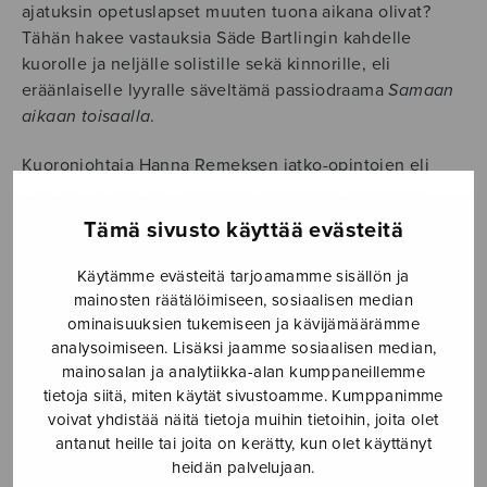
ajatuksin opetuslapset muuten tuona aikana olivat?
Tähän hakee vastauksia Säde Bartlingin kahdelle
kuorolle ja neljälle solistille sekä kinnorille, eli
eräänlaiselle lyyralle säveltämä passiodraama
Samaan
aikaan toisaalla
.
Kuoronjohtaja Hanna Remeksen jatko-opintojen eli
tohtorin tutkintoon tähtäävän opintokokonaisuuden
osana kuultava konsertti rakentuu kuudestatoista
Tämä sivusto käyttää evästeitä
osasta, joista useimmissa on sekä solistien että
kuorojen osuuksia.
Käytämme evästeitä tarjoamamme sisällön ja
mainosten räätälöimiseen, sosiaalisen median
-Kirkkomusiikin taiteellinen tohtorintutkintoni nousee
ominaisuuksien tukemiseen ja kävijämäärämme
tarpeesta ymmärtää syvällisemmin vokaalimusiikin
analysoimiseen. Lisäksi jaamme sosiaalisen median,
mahdollisuuksia välittää evankelis-luterilaisen kirkon
mainosalan ja analytiikka-alan kumppaneillemme
tietoja siitä, miten käytät sivustoamme. Kumppanimme
sanomaa 2010-luvun lopun ihmisen
voivat yhdistää näitä tietoja muihin tietoihin, joita olet
kokemusmaailmaan peilaten. Taiteellisissa opin- ja
antanut heille tai joita on kerätty, kun olet käyttänyt
taidonnäytteen osissani etsin uudenlaisia musiikillisia
heidän palvelujaan.
ilmaisutapoja kristinuskon käsitteille ja ilmiöille