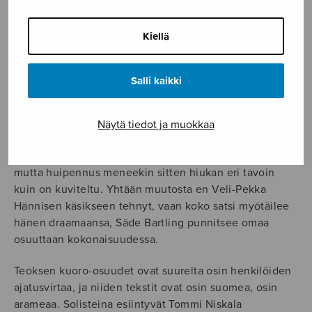
tutkintoani varten tehtävien kuoroteosten kautta,
Hanna Remes taustoittaa teoksen syntyprosessia.
Kiellä
Teoksen idea on Bartlingin. Teksti käy kohti nykypäivän
ihmistä, menee pinnan alle.
Salli kaikki
-Musiikin lähtökohtana oli tällä kertaa puhtaasti teksti,
joka monin paikoin suorasanaisuutensa takia olikin
Näytä tiedot ja muokkaa
hieman runomitallisempaa työläämpi sävellettävä.
Asetelmahan on, että bändillä on ollut hyvä kiertue,
mutta huipennus meneekin sitten hiukan eri tavoin
kuin on kuviteltu. Yhtään muutosta en Veli-Pekka
Hännisen käsikseen tehnyt, vaan koko satsi myötäilee
hänen draamaansa, Säde Bartling punnitsee omaa
osuuttaan kokonaisuudessa.
Teoksen kuoro-osuudet ovat suurelta osin henkilöiden
ajatusvirtaa, ja niiden tekstit ovat osin suomea, osin
arameaa. Solisteina esiintyvät Tommi Niskala