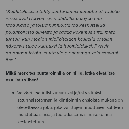
“
Koulutuksessa tehty puntarointisimulaatio oli todella
innostava! Harvoin on mahdollista käydä niin
laadukasta ja toisia kunnioittavaa keskustelua
polarisoivista aiheista ja saada kokemus siitä, miltä
tuntuu, kun monien mielipiteiden keskellä omakin
näkemys tulee kuulluksi ja huomioiduksi. Pystyin
antamaan jotain, mutta vielä enemmän koin saavani
itse.”
Mikä merkitys puntaroinnilla on niille, jotka eivät itse
osallistu siihen?
Vaikket itse tulisi kutsutuksi ja/tai valituksi,
satunnaisotannan ja kiintiöinnin ansioista mukana on
oletettavasti joku, joka valittujen muuttujien suhteen
muistuttaa sinua ja tuo edustamiasi näkökulmia
keskusteluun.