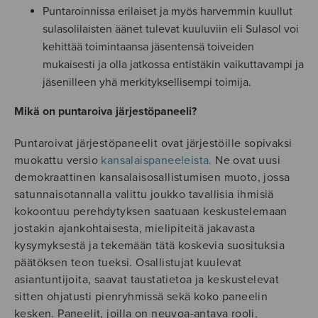
Puntaroinnissa erilaiset ja myös harvemmin kuullut
sulasolilaisten äänet tulevat kuuluviin eli Sulasol voi
kehittää toimintaansa jäsentensä toiveiden
mukaisesti ja olla jatkossa
entistäkin vaikuttavampi ja
jäsenilleen yhä merkityksellisempi toimija.
Mikä on puntaroiva järjestöpaneeli?
Puntaroivat järjestöpaneelit ovat järjestöille sopivaksi
muokattu versio
kansalaispaneeleista.
Ne ovat uusi
demokraattinen kansalaisosallistumisen muoto, jossa
satunnaisotannalla valittu joukko tavallisia ihmisiä
kokoontuu perehdytyksen saatuaan keskustelemaan
jostakin ajankohtaisesta, mielipiteitä jakavasta
kysymyksestä ja tekemään tätä koskevia suosituksia
päätöksen teon tueksi. Osallistujat kuulevat
asiantuntijoita, saavat taustatietoa ja keskustelevat
sitten ohjatusti pienryhmissä sekä koko paneelin
kesken. Paneelit, joilla on neuvoa-antava rooli,