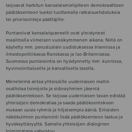
tarjoavat harkitun kansalaismielipiteen demokraattisen
päätöksenteon tueksi tuottamalla ratkaisuehdotuksia
tai priorisointeja päättäjille.
Puntaroivat kansalaispaneelit ovat yleistyneet
maailmalla viimeisen vuosikymmenen aikana. Niitä on
käytetty mm. perustuslain uudistuksessa Irlannissa ja
ilmastopolitiikassa Ranskassa ja Iso-Britanniassa.
Suomessa puntarointia on hyödynnetty mm. kunnissa,
hyvinvointialueilla ja kansallisella tasolla.
Menetelmä antaa yhteisöille uudenlaisen mallin
osallistaa toimijoita ja sidosryhmien jäseniä
päätöksentekoon. Se tarjoaa uudenlaisen tavan edistää
yhteisöjen demokratiaa ja saada päätöksentekoon
mukaan uusia ryhmiä ja hiljaisempia ääniä. Erilaisten
näkökulmien puntarointi lisää päätöksenteon laatua ja
hyväksyttävyyttä. Samalla yhteisöjen dialoginen
toimintatapa vahvistuu.