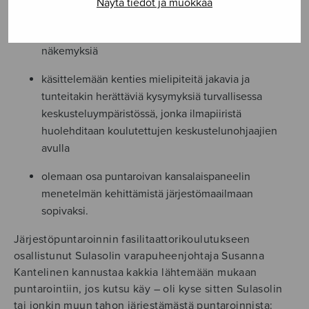
Näytä tiedot ja muokkaa
sidosryhmien edustajia
kuulemaan muiden osallistujien ja asiantuntijoiden
näkemyksiä
käsittelemään kenties mielipiteitä jakavia ja
tunteitakin herättäviä kysymyksiä turvallisessa
keskusteluympäristössä, jonka ilmapiiristä
huolehditaan koulutettujen keskustelunohjaajien
avulla
olemaan osa puntaroivan kansalaispaneelin
menetelmän kehittämistä järjestömaailmaan
sopivaksi.
Järjestöpuntaroinnin fasilitaattorikoulutukseen
osallistunut Sulasolin varapuheenjohtaja Susanna
Kantelinen kannustaa kakkia lähtemään mukaan
puntarointiin, jos kutsu käy – oli kyse sitten Sulasolin
tai jonkin muun tahon järjestämästä puntaroinnista: