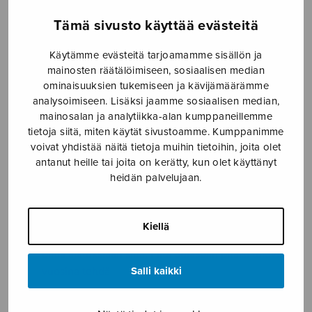
Tämä sivusto käyttää evästeitä
Puntaroinnin tuottama lauselma toimitetaan
Sulasolin luottamus- ja toimihenkilöille vuosien 2027–
Käytämme evästeitä tarjoamamme sisällön ja
2028 toimintasuunnitelman valmistelua varten.
mainosten räätälöimiseen, sosiaalisen median
Toimintasuunnitelma esitetään liittokokouksen
ominaisuuksien tukemiseen ja kävijämäärämme
hyväksyttäväksi marraskuussa 2026. Sulasol tulee
analysoimiseen. Lisäksi jaamme sosiaalisen median,
raportoimaan osallistujille ja jäsenistölleen, miten
mainosalan ja analytiikka-alan kumppaneillemme
puntaroinnin tuottamaa lauselmaa on hyödynnetty
tietoja siitä, miten käytät sivustoamme. Kumppanimme
toimintasuunnitelman valmistelussa.
voivat yhdistää näitä tietoja muihin tietoihin, joita olet
antanut heille tai joita on kerätty, kun olet käyttänyt
Miksi kannattaa osallistua?
heidän palvelujaan.
Paneeliin osallistujat pääsevät
Kiellä
vaikuttamaan Sulasolin tulevaisuuteen kertomalla
omia ajatuksiaan siitä, mitä Sulasolin pitäisi tulevina
Salli kaikki
vuosina tehdä
tapaamaan erilaisia sulasolilaisia ja Sulasolin