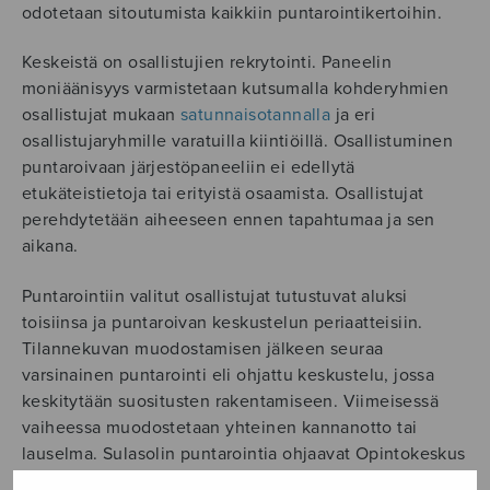
odotetaan sitoutumista kaikkiin puntarointikertoihin.
Keskeistä on osallistujien rekrytointi. Paneelin
moniäänisyys varmistetaan kutsumalla kohderyhmien
osallistujat mukaan
satunnaisotannalla
ja eri
osallistujaryhmille varatuilla kiintiöillä. Osallistuminen
puntaroivaan järjestöpaneeliin ei edellytä
etukäteistietoja tai erityistä osaamista. Osallistujat
perehdytetään aiheeseen ennen tapahtumaa ja sen
aikana.
Puntarointiin valitut osallistujat tutustuvat aluksi
toisiinsa ja puntaroivan keskustelun periaatteisiin.
Tilannekuvan muodostamisen jälkeen seuraa
varsinainen puntarointi eli ohjattu keskustelu, jossa
keskitytään suositusten rakentamiseen. Viimeisessä
vaiheessa muodostetaan yhteinen kannanotto tai
lauselma. Sulasolin puntarointia ohjaavat Opintokeskus
Siviksen koulutetut fasilitaattorit.