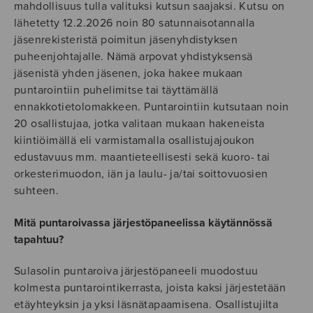
mahdollisuus tulla valituksi kutsun saajaksi. Kutsu on
lähetetty 12.2.2026 noin 80 satunnaisotannalla
jäsenrekisteristä poimitun jäsenyhdistyksen
puheenjohtajalle. Nämä arpovat yhdistyksensä
jäsenistä yhden jäsenen, joka hakee mukaan
puntarointiin puhelimitse tai täyttämällä
ennakkotietolomakkeen. Puntarointiin kutsutaan noin
20 osallistujaa, jotka valitaan mukaan hakeneista
kiintiöimällä eli varmistamalla osallistujajoukon
edustavuus mm. maantieteellisesti sekä kuoro- tai
orkesterimuodon, iän ja laulu- ja/tai soittovuosien
suhteen.
Mitä puntaroivassa järjestöpaneelissa käytännössä
tapahtuu?
Sulasolin puntaroiva järjestöpaneeli muodostuu
kolmesta puntarointikerrasta, joista kaksi järjestetään
etäyhteyksin ja yksi läsnätapaamisena. Osallistujilta