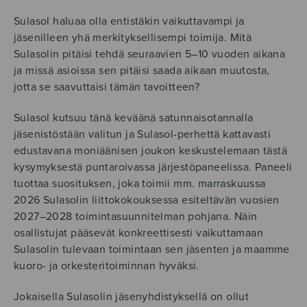
Sulasol haluaa olla entistäkin vaikuttavampi ja
jäsenilleen yhä merkityksellisempi toimija. Mitä
Sulasolin pitäisi tehdä seuraavien 5–10 vuoden aikana
ja missä asioissa sen pitäisi saada aikaan muutosta,
jotta se saavuttaisi tämän tavoitteen?
Sulasol kutsuu tänä keväänä satunnaisotannalla
jäsenistöstään valitun ja Sulasol-perhettä kattavasti
edustavana moniäänisen joukon keskustelemaan tästä
kysymyksestä puntaroivassa järjestöpaneelissa. Paneeli
tuottaa suosituksen, joka toimii mm. marraskuussa
2026 Sulasolin liittokokouksessa esiteltävän vuosien
2027–2028 toimintasuunnitelman pohjana. Näin
osallistujat pääsevät konkreettisesti vaikuttamaan
Sulasolin tulevaan toimintaan sen jäsenten ja maamme
kuoro- ja orkesteritoiminnan hyväksi.
Jokaisella Sulasolin jäsenyhdistyksellä on ollut