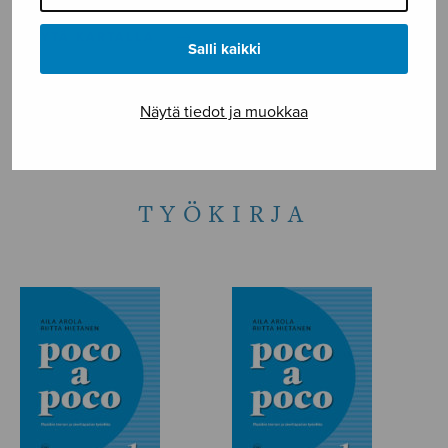
NÄYTÄ KARTALLA
Salli kaikki
Etusivu
›
Nuottikauppa
›
Tuotteet avainsanalla
“työkirja”
Näytä tiedot ja muokkaa
TYÖKIRJA