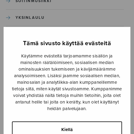
SOITINMUSIIKKI
YKSINLAULU
YLEINEN
Tämä sivusto käyttää evästeitä
Sulasol nuottikauppa
Käytämme evästeitä tarjoamamme sisällön ja
mainosten räätälöimiseen, sosiaalisen median
Myymälä avoinna
ominaisuuksien tukemiseen ja kävijämäärämme
analysoimiseen. Lisäksi jaamme sosiaalisen median,
ma–pe klo 10–16 tai sopimuksen mukaan
mainosalan ja analytiikka-alan kumppaneillemme
tietoja siitä, miten käytät sivustoamme. Kumppanimme
Tallberginkatu 1 B, 1,5 krs.
voivat yhdistää näitä tietoja muihin tietoihin, joita olet
00180 Helsinki
antanut heille tai joita on kerätty, kun olet käyttänyt
heidän palvelujaan.
myynti@sulasol.fi
puh. 050 305 6502
Kiellä