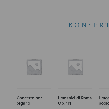
KONSER
Concerto per
I mosaici di Roma
I mos
organo
Op. 111
sool