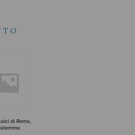
TTO
aici di Roma,
ostemma