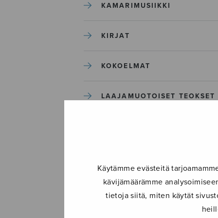
KAMARIMUSIIKKI
KIRJAT
KOKOELMAT
LAAJAMUOTOISET TEOKSET
LASTENMUSIIKKI
MIESKUORO
Käytämme evästeitä tarjoamamme s
kävijämäärämme analysoimiseen.
MUUT
tietoja siitä, miten käytät siv
heil
NÄYTTÄMÖTEOKSET