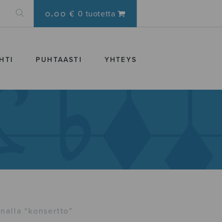
0.00 €
0 tuotetta
HTI
PUHTAASTI
YHTEYS
nalla “konsertto”