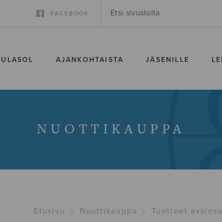
FACEBOOK
SULASOL
AJANKOHTAISTA
JÄSENILLE
LE
NUOTTIKAUPPA
Etusivu
›
Nuottikauppa
›
Tuotteet avainsa