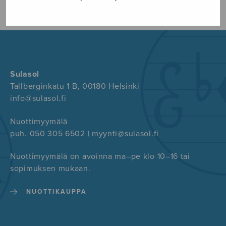
Sulasol
Tallberginkatu 1 B, 00180 Helsinki
info@sulasol.fi
Nuottimyymälä
puh. 050 305 6502 | myynti@sulasol.fi
Nuottimyymälä on avoinna ma–pe klo 10–16 tai
sopimuksen mukaan.
NUOTTIKAUPPA