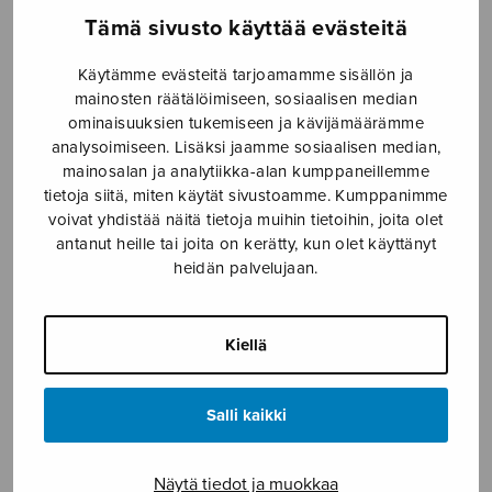
Tämä sivusto käyttää evästeitä
Käytämme evästeitä tarjoamamme sisällön ja
Etusivu
›
Nuottiklubi
›
Nuottipaketti 2/25
›
mainosten räätälöimiseen, sosiaalisen median
Nuottiklubi liity sininen
ominaisuuksien tukemiseen ja kävijämäärämme
analysoimiseen. Lisäksi jaamme sosiaalisen median,
Nuottiklubi liity sininen
mainosalan ja analytiikka-alan kumppaneillemme
tietoja siitä, miten käytät sivustoamme. Kumppanimme
voivat yhdistää näitä tietoja muihin tietoihin, joita olet
antanut heille tai joita on kerätty, kun olet käyttänyt
heidän palvelujaan.
Kiellä
Salli kaikki
FACEBOOK
TWITTER
GOOGLE+
Näytä tiedot ja muokkaa