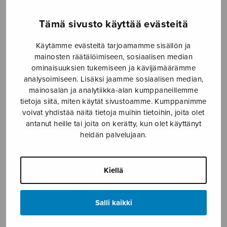
9,10€
Formaatti
Tämä sivusto käyttää evästeitä
Käytämme evästeitä tarjoamamme sisällön ja
mainosten räätälöimiseen, sosiaalisen median
ominaisuuksien tukemiseen ja kävijämäärämme
Yön
analysoimiseen. Lisäksi jaamme sosiaalisen median,
LISÄÄ
hetki
mainosalan ja analytiikka-alan kumppaneillemme
OSTOSKORIIN
tietoja siitä, miten käytät sivustoamme. Kumppanimme
määrä
voivat yhdistää näitä tietoja muihin tietoihin, joita olet
antanut heille tai joita on kerätty, kun olet käyttänyt
Tuotetunnus (SKU):
S2635
heidän palvelujaan.
KUVAUS
Kiellä
Osat:
Ilves * Karhu * Ahma * Susi
ISMN 979-0-55013-635-9
Salli kaikki
SELAA NUOTTIA