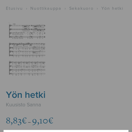
Etusivu
›
Nuottikauppa
›
Sekakuoro
›
Yön hetki
Yön hetki
Kuusisto Sanna
Hintaluokka:
8,83
€
9,10
€
–
8,83€
-