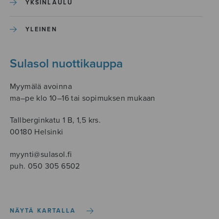
YKSINLAULU
YLEINEN
Sulasol nuottikauppa
Myymälä avoinna
ma–pe klo 10–16 tai sopimuksen mukaan
Tallberginkatu 1 B, 1,5 krs.
00180 Helsinki
myynti@sulasol.fi
puh. 050 305 6502
NÄYTÄ KARTALLA