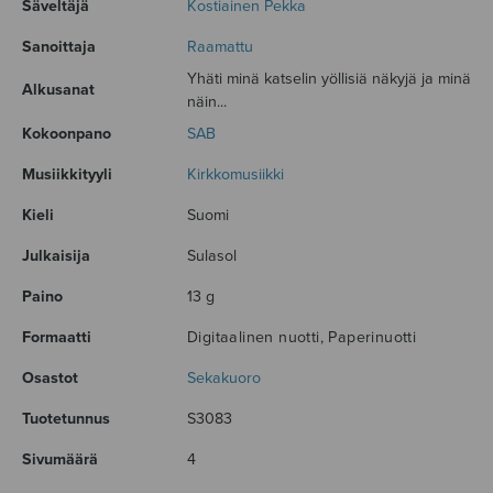
Säveltäjä
Kostiainen Pekka
Sanoittaja
Raamattu
Yhäti minä katselin yöllisiä näkyjä ja minä
Alkusanat
näin...
Kokoonpano
SAB
Musiikkityyli
Kirkkomusiikki
Kieli
Suomi
Julkaisija
Sulasol
Paino
13 g
Formaatti
Digitaalinen nuotti, Paperinuotti
Osastot
Sekakuoro
Tuotetunnus
S3083
Sivumäärä
4