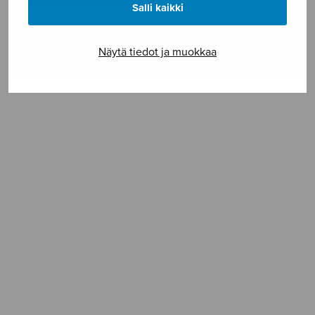
ISMN 979-0-55017-083-4
Salli kaikki
Vaikeusaste **
Näytä tiedot ja muokkaa
SELAA NUOTTIA