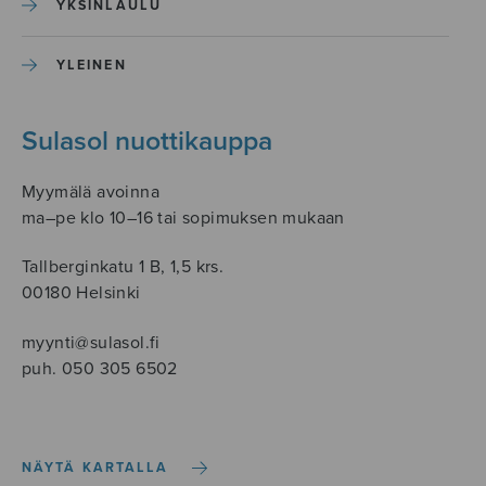
YKSINLAULU
YLEINEN
Sulasol nuottikauppa
Myymälä avoinna
ma–pe klo 10–16 tai sopimuksen mukaan
Tallberginkatu 1 B, 1,5 krs.
00180 Helsinki
myynti@sulasol.fi
puh. 050 305 6502
NÄYTÄ KARTALLA