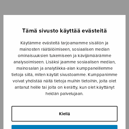
-
3,80€
Formaatti
Tämä sivusto käyttää evästeitä
Käytämme evästeitä tarjoamamme sisällön ja
mainosten räätälöimiseen, sosiaalisen median
Yöllisiä
LISÄÄ
ominaisuuksien tukemiseen ja kävijämäärämme
näkyjä
OSTOSKORIIN
analysoimiseen. Lisäksi jaamme sosiaalisen median,
määrä
mainosalan ja analytiikka-alan kumppaneillemme
tietoja siitä, miten käytät sivustoamme. Kumppanimme
Tuotetunnus (SKU):
S3083
voivat yhdistää näitä tietoja muihin tietoihin, joita olet
antanut heille tai joita on kerätty, kun olet käyttänyt
KUVAUS
heidän palvelujaan.
Motetti. Sävellysvuosi 2023.
Kiellä
Teksti
: Daniel 7: 13-14