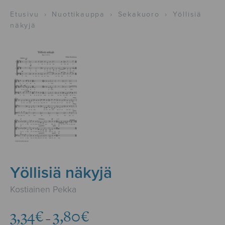
Etusivu
›
Nuottikauppa
›
Sekakuoro
›
Yöllisiä
näkyjä
Yöllisiä näkyjä
Kostiainen Pekka
Hintaluokka:
3,34
€
3,80
€
–
3,34€