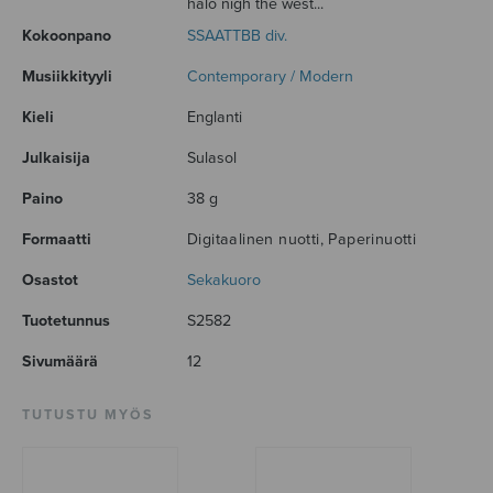
halo nigh the west...
Kokoonpano
SSAATTBB div.
Musiikkityyli
Contemporary / Modern
Kieli
Englanti
Julkaisija
Sulasol
Paino
38 g
Formaatti
Digitaalinen nuotti, Paperinuotti
Osastot
Sekakuoro
Tuotetunnus
S2582
Sivumäärä
12
TUTUSTU MYÖS