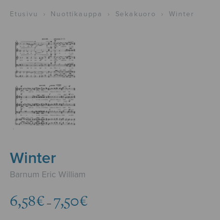
Etusivu
›
Nuottikauppa
›
Sekakuoro
›
Winter
Winter
Barnum Eric William
Hintaluokka:
6,58
€
7,50
€
–
6,58€
-