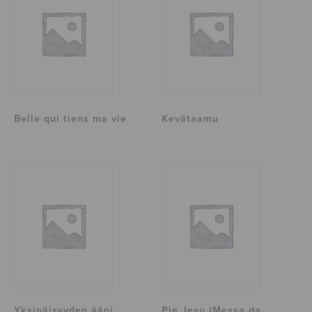
Belle qui tiens ma vie
Kevätaamu
Yksinäisyyden ääni
Pie Jesu (Messa da