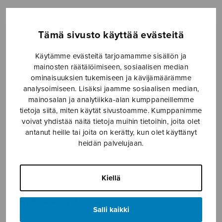
7,50€
Formaatti
Tämä sivusto käyttää evästeitä
Käytämme evästeitä tarjoamamme sisällön ja
mainosten räätälöimiseen, sosiaalisen median
Winter
ominaisuuksien tukemiseen ja kävijämäärämme
LISÄÄ
määrä
analysoimiseen. Lisäksi jaamme sosiaalisen median,
OSTOSKORIIN
mainosalan ja analytiikka-alan kumppaneillemme
tietoja siitä, miten käytät sivustoamme. Kumppanimme
Tuotetunnus (SKU):
S2582
voivat yhdistää näitä tietoja muihin tietoihin, joita olet
antanut heille tai joita on kerätty, kun olet käyttänyt
heidän palvelujaan.
KUVAUS
Commissioned for the Madison Choral Project,
Kiellä
conductor Albert Pinsonneault (2016).
ISMN 979-0-55013-582-6
Salli kaikki