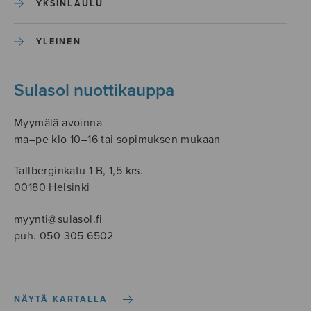
YKSINLAULU
YLEINEN
Sulasol nuottikauppa
Myymälä avoinna
ma–pe klo 10–16 tai sopimuksen mukaan
Tallberginkatu 1 B, 1,5 krs.
00180 Helsinki
myynti@sulasol.fi
puh. 050 305 6502
NÄYTÄ KARTALLA