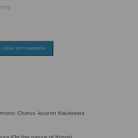
rray
LISÄÄ OSTOSKORIIN
rmonic Chorus -kuoron tilauksesta
ra (On the nature of things).