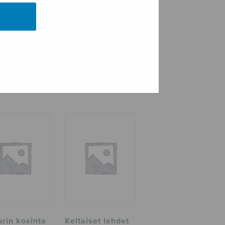
urin kosinta
Keltaiset lehdet