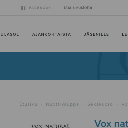
FACEBOOK
SULASOL
AJANKOHTAISTA
JÄSENILLE
LE
Etusivu
›
Nuottikauppa
›
Sekakuoro
›
Vo
Vox na