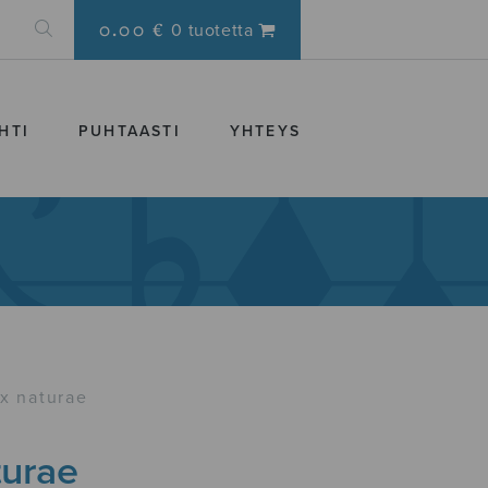
0.00 €
0 tuotetta
HTI
PUHTAASTI
YHTEYS
x naturae
turae