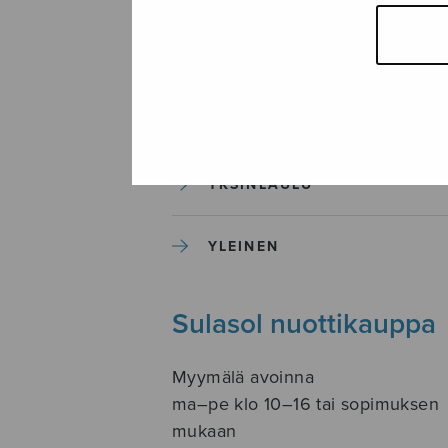
SOITINKOULUT JA OPPAAT
SOITINMUSIIKKI
YKSINLAULU
YLEINEN
Sulasol nuottikauppa
Myymälä avoinna
ma–pe klo 10–16 tai sopimuksen
mukaan