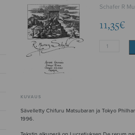
Schafer R Mu
11,35
€
Vox
naturae
määrä
KUVAUS
Sävelletty Chifuru Matsubaran ja Tokyo Philha
1996.
Tekstin alkuperä on Lucretiuksen De rerum natu