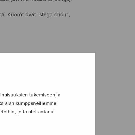
i. Kuorot ovat ”stage choir”,
pore nostro...
inaisuuksien tukemiseen ja
ikka-alan kumppaneillemme
toihin, joita olet antanut