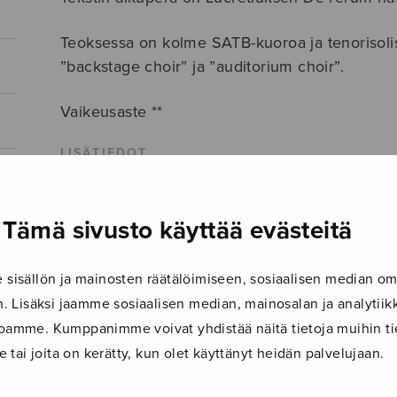
Teoksessa on kolme SATB-kuoroa ja tenorisolist
”backstage choir” ja ”auditorium choir”.
Vaikeusaste **
LISÄTIEDOT
Säveltäjä
Schafer R Murray
Tämä sivusto käyttää evästeitä
Sanoittaja
Lucretius
Alkusanat
Hascigitur penitus voces cum cor
isällön ja mainosten räätälöimiseen, sosiaalisen median om
 Lisäksi jaamme sosiaalisen median, mainosalan ja analyti
Kokoonpano
3 x SATB + T solo
ustoamme. Kumppanimme voivat yhdistää näitä tietoja muihin tie
Musiikkityyli
nykytaidemusiikki
le tai joita on kerätty, kun olet käyttänyt heidän palvelujaan.
Kieli
Latina