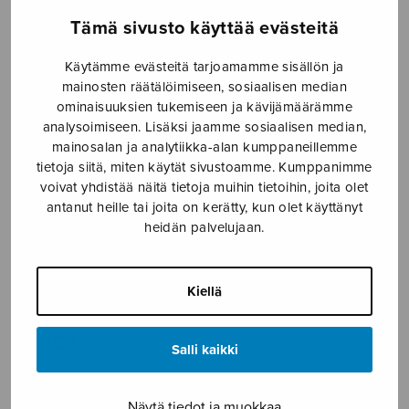
Tämä sivusto käyttää evästeitä
Etusivu
›
Nuottikauppa
›
Diskanttikuoro
›
Viita-
sarja
Käytämme evästeitä tarjoamamme sisällön ja
mainosten räätälöimiseen, sosiaalisen median
ominaisuuksien tukemiseen ja kävijämäärämme
analysoimiseen. Lisäksi jaamme sosiaalisen median,
mainosalan ja analytiikka-alan kumppaneillemme
tietoja siitä, miten käytät sivustoamme. Kumppanimme
voivat yhdistää näitä tietoja muihin tietoihin, joita olet
antanut heille tai joita on kerätty, kun olet käyttänyt
heidän palvelujaan.
Viita-sarja
Pohjola Seppo
Kiellä
7,80
€
Salli kaikki
Viita-
Näytä tiedot ja muokkaa