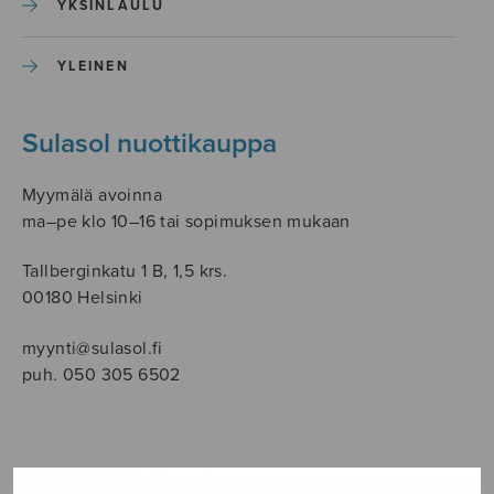
YKSINLAULU
YLEINEN
Sulasol nuottikauppa
Myymälä avoinna
ma–pe klo 10–16 tai sopimuksen mukaan
Tallberginkatu 1 B, 1,5 krs.
00180 Helsinki
myynti@sulasol.fi
puh. 050 305 6502
NÄYTÄ KARTALLA