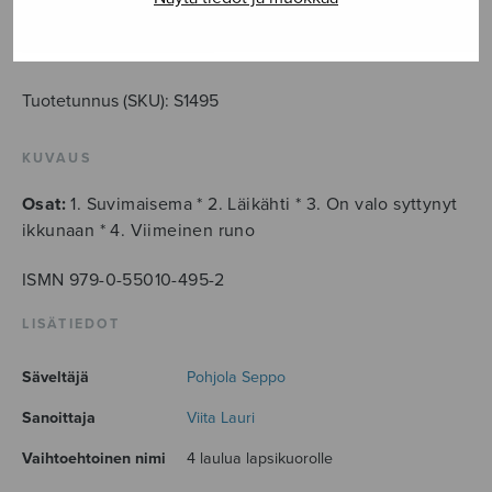
sarja
määrä
LISÄÄ OSTOSKORIIN
Tuotetunnus (SKU):
S1495
KUVAUS
Osat:
1. Suvimaisema * 2. Läikähti * 3. On valo syttynyt
ikkunaan * 4. Viimeinen runo
ISMN 979-0-55010-495-2
LISÄTIEDOT
Säveltäjä
Pohjola Seppo
Sanoittaja
Viita Lauri
Vaihtoehtoinen nimi
4 laulua lapsikuorolle