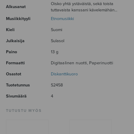
Oisko yhtä ystäväistä, sekä toista
Alkusanat
tuttavaista kanssani kävelemähän...
Musiikkityyli
Etnomusiikki
Kieli
Suomi
Julkaisija
Sulasol
Paino
13 g
Formaatti
Digitaalinen nuotti, Paperinuotti
Osastot
Diskanttikuoro
Tuotetunnus
S2458
Sivumäärä
4
TUTUSTU MYÖS