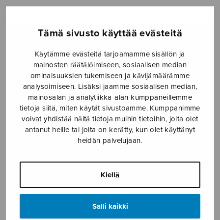
-
4,30€
Tämä sivusto käyttää evästeitä
Formaatti
Käytämme evästeitä tarjoamamme sisällön ja
mainosten räätälöimiseen, sosiaalisen median
ominaisuuksien tukemiseen ja kävijämäärämme
Viis'astu!
analysoimiseen. Lisäksi jaamme sosiaalisen median,
LISÄÄ
määrä
mainosalan ja analytiikka-alan kumppaneillemme
OSTOSKORIIN
tietoja siitä, miten käytät sivustoamme. Kumppanimme
voivat yhdistää näitä tietoja muihin tietoihin, joita olet
antanut heille tai joita on kerätty, kun olet käyttänyt
Tuotetunnus (SKU):
S2458
heidän palvelujaan.
KUVAUS
Kiellä
Sävelletty Lahden musiikkiluokkien 50-vuotisjuhliin
2016.
Salli kaikki
ISMN 979-0-55013-458-4