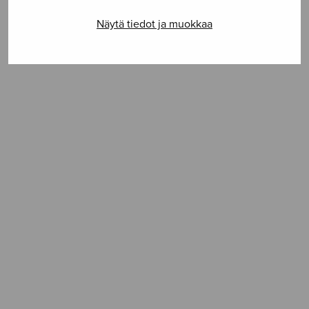
Vaikeusaste **
Näytä tiedot ja muokkaa
SELAA NUOTTIA