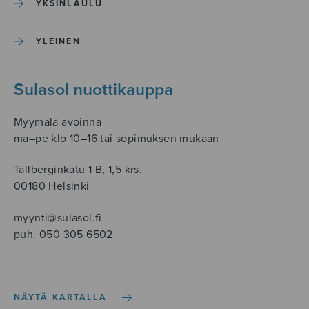
YKSINLAULU
YLEINEN
Sulasol nuottikauppa
Myymälä avoinna
ma–pe klo 10–16 tai sopimuksen mukaan
Tallberginkatu 1 B, 1,5 krs.
00180 Helsinki
myynti@sulasol.fi
puh. 050 305 6502
NÄYTÄ KARTALLA