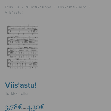
Etusivu
›
Nuottikauppa
›
Diskanttikuoro
›
Viis’astu!
Viis’astu!
Turkka Tellu
Hintaluokka:
3,78
€
4,30
€
–
3,78€