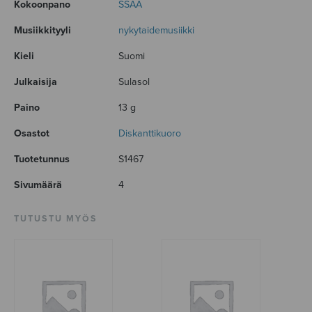
Kokoonpano
SSAA
Musiikkityyli
nykytaidemusiikki
Kieli
Suomi
Julkaisija
Sulasol
Paino
13 g
Osastot
Diskanttikuoro
Tuotetunnus
S1467
Sivumäärä
4
TUTUSTU MYÖS