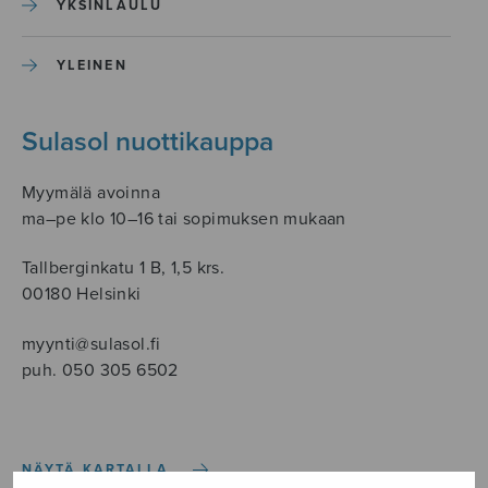
YKSINLAULU
YLEINEN
Sulasol nuottikauppa
Myymälä avoinna
ma–pe klo 10–16 tai sopimuksen mukaan
Tallberginkatu 1 B, 1,5 krs.
00180 Helsinki
myynti@sulasol.fi
puh. 050 305 6502
NÄYTÄ KARTALLA