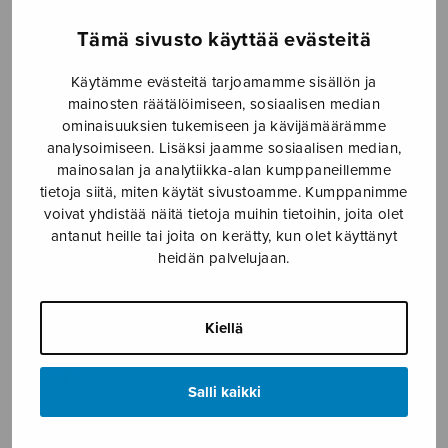
Etusivu
›
Nuottikauppa
›
Diskanttikuoro
›
Tämä sivusto käyttää evästeitä
Viimeinen runo
Käytämme evästeitä tarjoamamme sisällön ja
mainosten räätälöimiseen, sosiaalisen median
ominaisuuksien tukemiseen ja kävijämäärämme
analysoimiseen. Lisäksi jaamme sosiaalisen median,
mainosalan ja analytiikka-alan kumppaneillemme
tietoja siitä, miten käytät sivustoamme. Kumppanimme
voivat yhdistää näitä tietoja muihin tietoihin, joita olet
antanut heille tai joita on kerätty, kun olet käyttänyt
heidän palvelujaan.
Viimeinen runo
Pohjola Seppo
Kiellä
5,25
€
Salli kaikki
Viimeinen