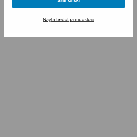
Salli kaikki
Vaikeusaste **
Näytä tiedot ja muokkaa
SELAA NUOTTIA