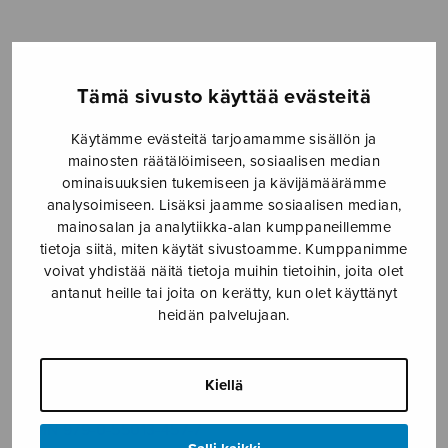
-
6,40€
Formaatti
Tämä sivusto käyttää evästeitä
Käytämme evästeitä tarjoamamme sisällön ja
mainosten räätälöimiseen, sosiaalisen median
Valoon!
ominaisuuksien tukemiseen ja kävijämäärämme
LISÄÄ
ssaa
OSTOSKORIIN
analysoimiseen. Lisäksi jaamme sosiaalisen median,
määrä
mainosalan ja analytiikka-alan kumppaneillemme
tietoja siitä, miten käytät sivustoamme. Kumppanimme
Tuotetunnus (SKU):
S2457
voivat yhdistää näitä tietoja muihin tietoihin, joita olet
antanut heille tai joita on kerätty, kun olet käyttänyt
heidän palvelujaan.
KUVAUS
Saatavana myös teoksen alkuperäisversio sekakuorolle
(S3022).
Kiellä
ISMN 979-0-55013-457-7