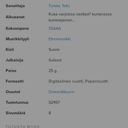
Sanoittaja
Turkka Tellu
Kuka varjoissa vaeltaa? kumarassa
Alkusanat
kummajainen...
Kokoonpano
SSAAA
Musiikkityyli
Etnomusiikki
Kieli
Suomi
Julkaisija
Sulasol
Paino
25 g
Formaatti
Digitaalinen nuotti, Paperinuotti
Osastot
Diskanttikuoro
Tuotetunnus
S2457
Sivumäärä
8
TUTUSTU MYÖS