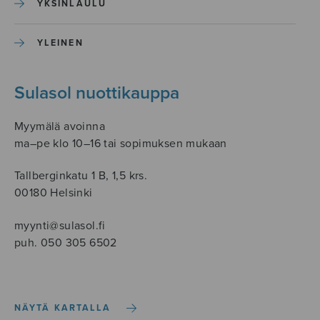
YKSINLAULU
YLEINEN
Sulasol nuottikauppa
Myymälä avoinna
ma–pe klo 10–16 tai sopimuksen mukaan
Tallberginkatu 1 B, 1,5 krs.
00180 Helsinki
myynti@sulasol.fi
puh. 050 305 6502
NÄYTÄ KARTALLA