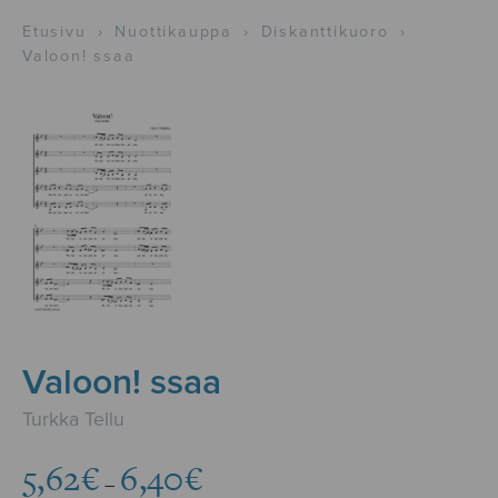
Etusivu
›
Nuottikauppa
›
Diskanttikuoro
›
Valoon! ssaa
Valoon! ssaa
Turkka Tellu
Hintaluokka:
5,62
€
6,40
€
–
5,62€