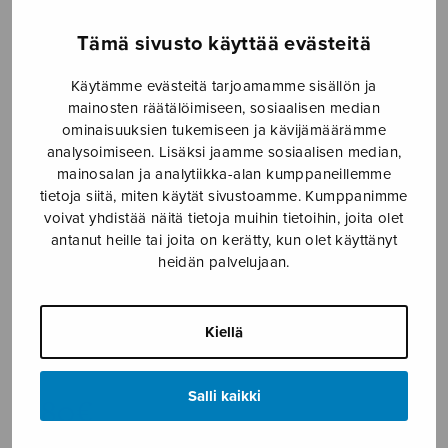
Etusivu
›
Nuottikauppa
›
Diskanttikuoro
›
Unen
Tämä sivusto käyttää evästeitä
ja ilon lauluja
Käytämme evästeitä tarjoamamme sisällön ja
mainosten räätälöimiseen, sosiaalisen median
ominaisuuksien tukemiseen ja kävijämäärämme
analysoimiseen. Lisäksi jaamme sosiaalisen median,
mainosalan ja analytiikka-alan kumppaneillemme
tietoja siitä, miten käytät sivustoamme. Kumppanimme
voivat yhdistää näitä tietoja muihin tietoihin, joita olet
antanut heille tai joita on kerätty, kun olet käyttänyt
heidän palvelujaan.
Unen ja ilon
lauluja
Kiellä
Viitasaari Markku
Salli kaikki
7,80
€