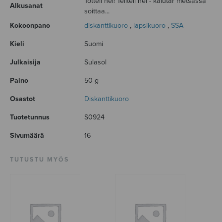
Totteli hei! Teliteli hei - kaiutar metsässä
Alkusanat
soittaa...
Kokoonpano
diskanttikuoro
,
lapsikuoro
,
SSA
Kieli
Suomi
Julkaisija
Sulasol
Paino
50 g
Osastot
Diskanttikuoro
Tuotetunnus
S0924
Sivumäärä
16
TUTUSTU MYÖS