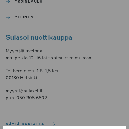
YKSINLAULU
YLEINEN
Sulasol nuottikauppa
Myymälä avoinna
ma–pe klo 10–16 tai sopimuksen mukaan
Tallberginkatu 1 B, 1,5 krs.
00180 Helsinki
myynti@sulasol.fi
puh. 050 305 6502
NÄYTÄ KARTALLA